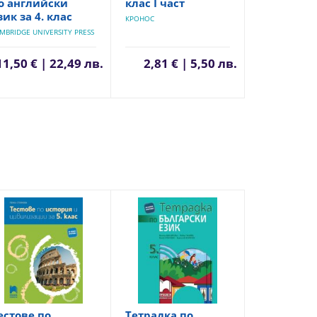
о английски
клас I част
зик за 4. клас
КРОНОС
MBRIDGE UNIVERSITY PRESS
11,50 € | 22,49 лв.
2,81 € | 5,50 лв.
естове по
Тетрадка по