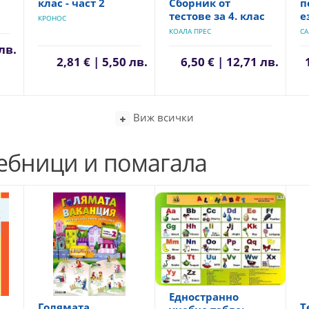
клас - част 2
Сборник от
п
тестове за 4. клас
е
КРОНОС
КОАЛА ПРЕС
CA
 лв.
2,81 € | 5,50 лв.
6,50 € | 12,71 лв.
Виж всички
чебници и помагала
Едностранно
Голямата
Т