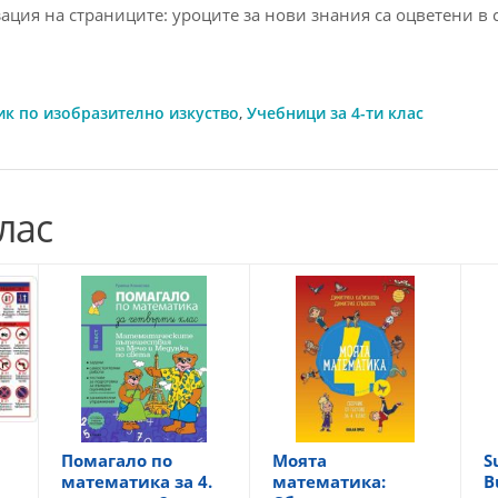
ция на страниците: уроците за нови знания са оцветени в 
к по изобразително изкуство
,
Учебници за 4-ти клас
лас
Помагало по
Моята
S
математика за 4.
математика:
B