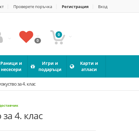
кт
Проверете поръчка
Регистрация
Вход
0
0
Раници и
Игри и
Карти и
несесери
подаръци
атласи
зкуство за 4. клас
 доставчик
за 4. клас