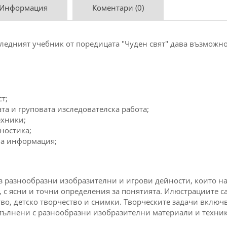
 Информация
Коментари (0)
следният учебник от поредицата "Чуден свят" дава възможнос
т;
та и груповата изследователска работа;
ехники;
ностика;
на информация;
ез разнообразни изобразителни и игрови дейности, които н
, с ясни и точни определения за понятията. Илюстрациите с
во, детско творчество и снимки. Творческите задачи включв
пълнени с разнообразни изобразителни материали и техник