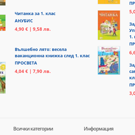
ПР
5,
Читанка за 1. клас
АНУБИС
За
4,90 € | 9,58 лв.
Уп
1.
ПР
Вълшебно лято: весела
6,
ваканционна книжка след 1. клас
ПРОСВЕТА
За
4,04 € | 7,90 лв.
са
кл
ПР
3,
Всички категории
Информация