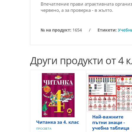
Впечатление прави атрактивната организа
червено, а за проверка - в жълто.
№ на продукт:
1654
/
Етикети:
Учебни
Други продукти от 4 к
Най-важните
Читанка за 4. клас
пътни знаци -
учебна таблица
ПРОСВЕТА