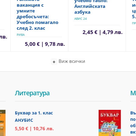
учебно табло:
ваканция с
и
Английската
умните
ц
азбука
дребосъчета:
5
АВИС 24
Учебно помагало
ПР
след 2. клас
2,45 € | 4,79 лв.
РИВА
 лв.
5,00 € | 9,78 лв.
Виж всички
Литература
М
Буквар за 1. клас
Въ
по
АНУБИС
об
5,50 € | 10,76 лв.
вк