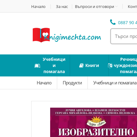
Начало
За нас
Въпроси и отговори
Конт
0887 90 4
Учебници
Речниц
и
Книги
чуждоези
помагала
помага
Начало
Продукти
Учебници и помагал