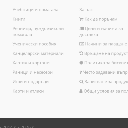
Учебници и помагала
За нас
Книги
Как да поръчам
Речници, чуждоезикови
Цени и начини за
помагала
доставка
Ученически пособия
Начини за плащане
Канцеларски материали
Връщане на продукт
Хартия и картони
Политика за бискви
Раници и несесери
Често задавани въпр
Игри и подаръци
Запитване за продук
Карти и атласи
Общи условия за по
2014 г. - 2026 г.