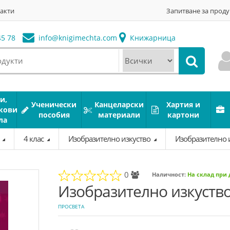
акти
Запитване за проду
5 78
info@
knigimechta.com
Книжарница
и,
Ученически
Канцеларски
Хартия и
кови
пособия
материали
картони
ла
а
4 клас
Изобразително изкуство
Изобразително и
0
Наличност:
На склад при
Изобразително изкуство 
ПРОСВЕТА