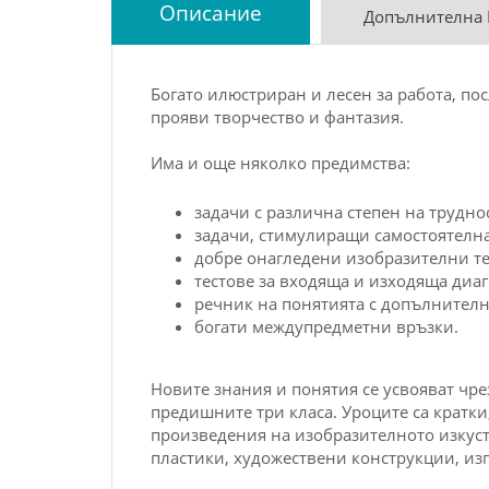
Описание
Допълнителна
Богато илюстриран и лесен за работа, по
прояви творчество и фантазия.
Има и още няколко предимства:
задачи с различна степен на труднос
задачи, стимулиращи самостоятелна
добре онагледени изобразителни т
тестове за входяща и изходяща диаг
речник на понятията с допълнител
богати междупредметни връзки.
Новите знания и понятия се усвояват чр
предишните три класа. Уроците са кратки
произведения на изобразителното изкуст
пластики, художествени конструкции, из