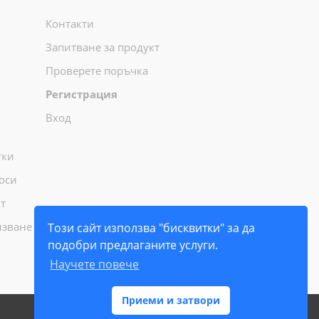
Контакти
Запитване за продукт
Проверете поръчка
Регистрация
Вход
тки
оси
т
лзване
Този сайт използва "бисквитки" за да
подобри предлаганите услуги.
Научете повече
Приеми и затвори