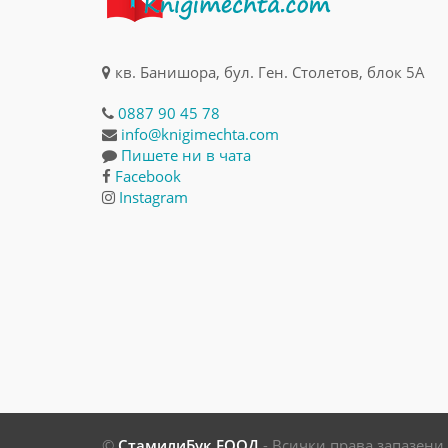
кв. Банишора, бул. Ген. Столетов, блок 5А
0887 90 45 78
info@knigimechta.com
Пишете ни в чата
Facebook
Instagram
©
СтамилиБук ЕООД
- Всички права запазени - 