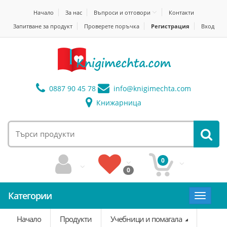
Начало
За нас
Въпроси и отговори
Контакти
Запитване за продукт
Проверете поръчка
Регистрация
Вход
0887 90 45 78
info@
knigimechta.com
Книжарница
0
0
Категории
Toggle
navigat
Начало
Продукти
Учебници и помагала