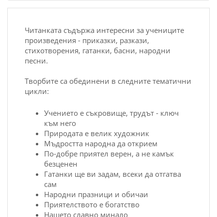
Читанката съдържа интересни за учениците
произведения - приказки, разкази,
стихотворения, гатанки, басни, народни
песни.
Творбите са обединени в следните тематични
цикли:
Учението е съкровище, трудът - ключ
към него
Природата е велик художник
Мъдростта народна да открием
По-добре приятел верен, а не камък
безценен
Гатанки ще ви задам, всеки да отгатва
сам
Народни празници и обичаи
Приятелството е богатство
Нашето славно минало