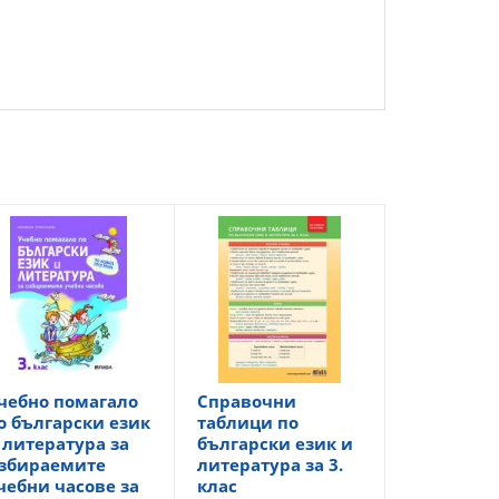
чебно помагало
Справочни
о български език
таблици по
 литература за
български език и
збираемите
литература за 3.
чебни часове за
клас