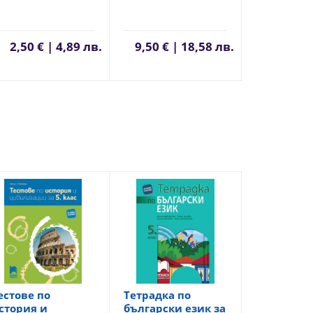
2,50 € | 4,89 лв.
9,50 € | 18,58 лв.
естове по
Тетрадка по
стория и
български език за