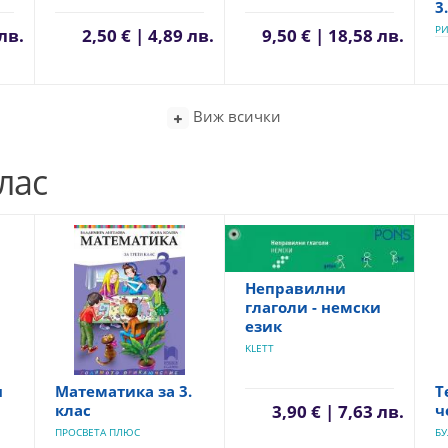
3
РИ
 лв.
2,50 € | 4,89 лв.
9,50 € | 18,58 лв.
Виж всички
лас
Неправилни
глаголи - немски
език
KLETT
я
Математика за 3.
Т
клас
ч
3,90 € | 7,63 лв.
ПРОСВЕТА ПЛЮС
БУ