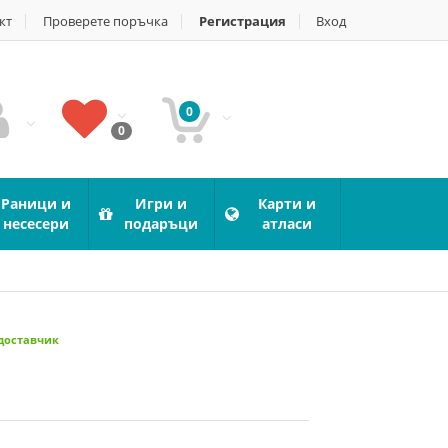
кт
Проверете поръчка
Регистрация
Вход
0
0
Раници и
Игри и
Карти и
несесери
подаръци
атласи
 доставчик