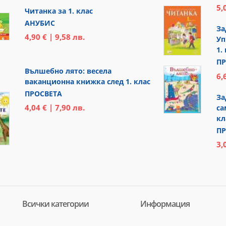
5,
Читанка за 1. клас
АНУБИС
За
4,90 € | 9,58 лв.
Уп
1.
ПР
Вълшебно лято: весела
6,
ваканционна книжка след 1. клас
ПРОСВЕТА
За
4,04 € | 7,90 лв.
са
кл
ПР
3,
Всички категории
Информация