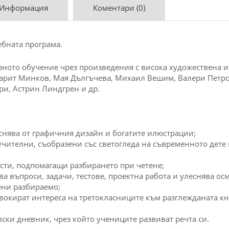
 Информация
Коментари (0)
ебната програма.
рното обучение чрез произведения с висока художествена и
арит Минков, Мая Дългъчева, Михаил Вешим, Валери Петров,
и, Астрин Линдгрен и др.
еснява от графичния дизайн и богатите илюстрации;
оучителни, съобразени със светогледа на съвременното дете 
сти, подпомагащи разбирането при четене;
а въпроси, задачи, тестове, проектна работа и улеснява о
ени разбираемо;
вокират интереса на третокласниците към разглежданата кн
ски дневник, чрез който учениците развиват речта си.