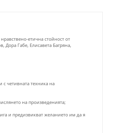
 нравствено-етична стойност от
 Дора Габе, Елисавета Багряна,
и с четивната техника на
смислянето на произведенията;
ига и предизвикват желанието им да я