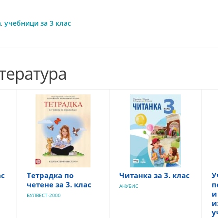
а
,
учебници за 3 клас
тература
ас
Тетрадка по
Читанка за 3. клас
У
четене за 3. клас
п
АНУБИС
и
БУЛВЕСТ-2000
и
у