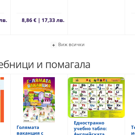
лв.
8,86 € | 17,33 лв.
Виж всички
чебници и помагала
Едностранно
Голямата
Т
учебно табло:
ваканция с
и
Английската