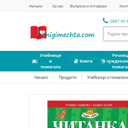
Начало
За нас
Въпроси и отговори
Конт
0887 90 4
Учебници
Речниц
и
Книги
чуждоези
помагала
помага
Начало
Продукти
Учебници и помагал