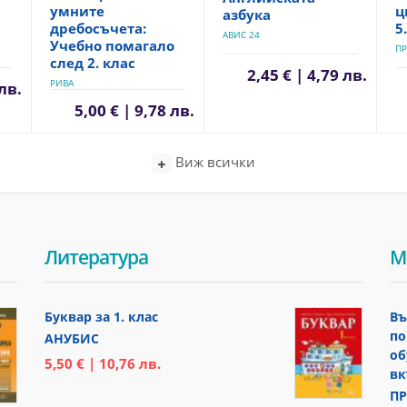
умните
ц
азбука
дребосъчета:
5
АВИС 24
Учебно помагало
ПР
след 2. клас
2,45 € | 4,79 лв.
РИВА
 лв.
5,00 € | 9,78 лв.
Виж всички
Литература
М
Буквар за 1. клас
Въ
по
АНУБИС
об
5,50 € | 10,76 лв.
вк
ПР