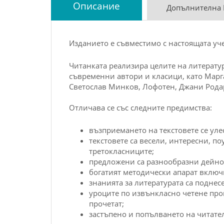
Описание
Допълнителна
Изданието е съвместимо с настоящата уч
Читанката реализира целите на литерату
съвременни автори и класици, като Марг
Светослав Минков, Лофотен, Джани Родар
Отличава се със следните предимства:
възприемането на текстовете се ул
текстовете са весели, интересни, п
третокласниците;
предложени са разнообразни дейно
богатият методически апарат включв
знанията за литературата са поднес
уроците по извънкласно четене про
прочетат;
застъпено и попълването на читател