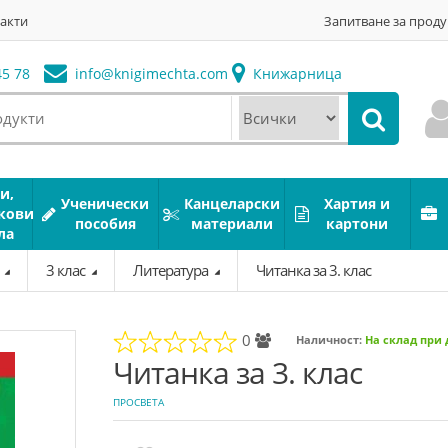
акти
Запитване за проду
5 78
info@
knigimechta.com
Книжарница
и,
Ученически
Канцеларски
Хартия и
кови
пособия
материали
картони
ла
а
3 клас
Литература
Читанка за 3. клас
0
Наличност:
На склад при
Читанка за 3. клас
ПРОСВЕТА