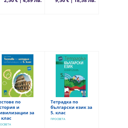
2,50 € | 4,89 лв.
9,50 € | 18,58 лв.
естове по
Тетрадка по
стория и
български език за
ивилизации за
5. клас
. клас
ПРОСВЕТА
ОСВЕТА