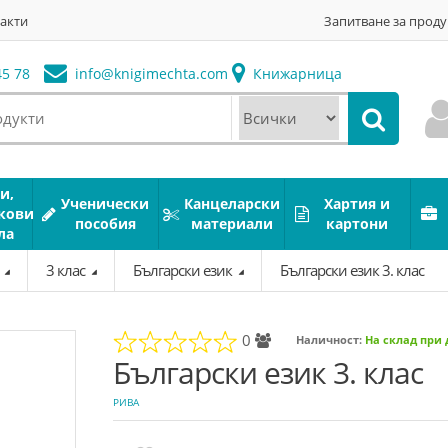
акти
Запитване за проду
5 78
info@
knigimechta.com
Книжарница
и,
Ученически
Канцеларски
Хартия и
кови
пособия
материали
картони
ла
а
3 клас
Български език
Български език 3. клас
0
Наличност:
На склад при
Български език 3. клас
РИВА