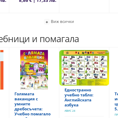
лв.
8,86 € | 17,33 лв.
Виж всички
чебници и помагала
Едностранно
Голямата
Т
учебно табло:
ваканция с
и
Английската
умните
ц
азбука
дребосъчета:
5
АВИС 24
Учебно помагало
ПР