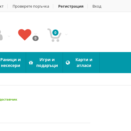
кт
Проверете поръчка
Регистрация
Вход
0
0
Раници и
Игри и
Карти и
несесери
подаръци
атласи
 доставчик