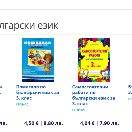
лгарски език
и
Помагало по
Самостоятелни
Б
.
български език за
работи по
3
3. клас
български език за
ПР
3. клас
КРОНОС
СКОРПИО
 лв.
4,50 € | 8,80 лв.
4,04 € | 7,90 лв.