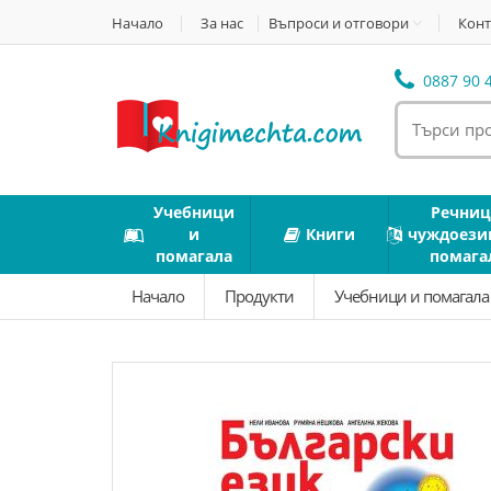
Начало
За нас
Въпроси и отговори
Конт
0887 90 4
Учебници
Речниц
и
Книги
чуждоези
помагала
помага
Начало
Продукти
Учебници и помагал