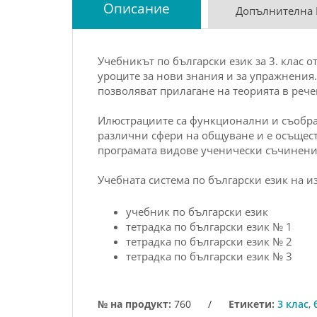
Описание
Допълнителна
Учебникът по български език за 3. клас о
уроците за нови знания и за упражнения
позволяват прилагане на теорията в рече
Илюстрациите са функционални и съобраз
различни сфери на общуване и е осъщест
програмата видове ученически съчинения
Учебната система по български език на изд
учебник по български език
тетрадка по български език № 1
тетрадка по български език № 2
тетрадка по български език № 3
№ на продукт:
760
/
Етикети:
3 клас
,