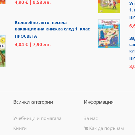
4,90 € | 9,58 лв.
Уп
1.
ПР
Вълшебно лято: весела
6,
ваканционна книжка след 1. клас
ПРОСВЕТА
За
4,04 € | 7,90 лв.
са
кл
ПР
3,
Всички категории
Информация
Учебници и помагала
За нас
Книги
Как да поръчам