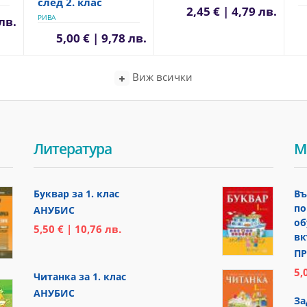
след 2. клас
2,45 € | 4,79 лв.
РИВА
 лв.
5,00 € | 9,78 лв.
Виж всички
Литература
М
Буквар за 1. клас
Въ
по
АНУБИС
об
5,50 € | 10,76 лв.
вк
ПР
5,
Читанка за 1. клас
АНУБИС
За