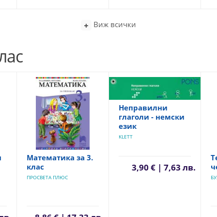
Виж всички
лас
Неправилни
глаголи - немски
език
KLETT
я
Математика за 3.
Т
клас
ч
3,90 € | 7,63 лв.
ПРОСВЕТА ПЛЮС
БУ