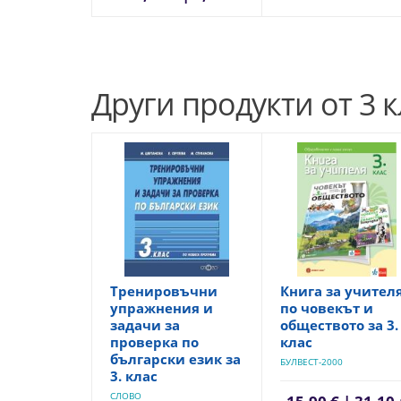
Други продукти от 3 к
Тренировъчни
Книга за учител
упражнения и
по човекът и
задачи за
обществото за 3.
проверка по
клас
български език за
БУЛВЕСТ-2000
3. клас
СЛОВО