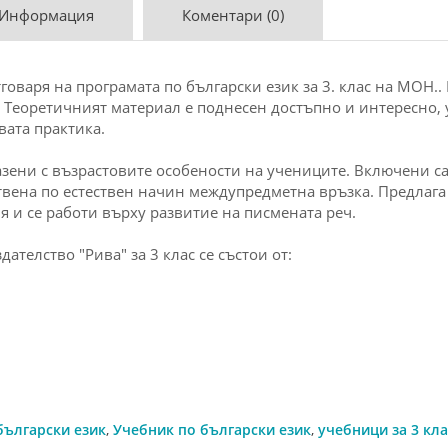
 Информация
Коментари (0)
тговаря на програмата по български език за 3. клас на МОН.
. Теоретичният материал е поднесен достъпно и интересно,
вата практика.
ени с възрастовите особености на учениците. Включени са 
вена по естествен начин междупредметна връзка. Предлага
 и се работи върху развитие на писмената реч.
ателство "Рива" за 3 клас се състои от:
български език
,
Учебник по български език
,
учебници за 3 кла