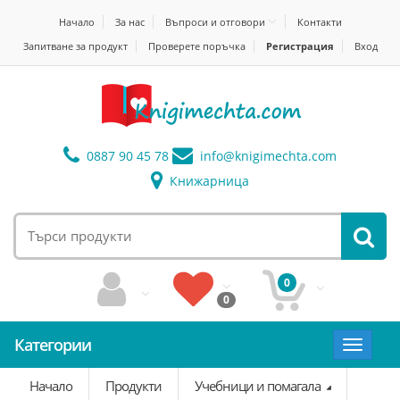
Начало
За нас
Въпроси и отговори
Контакти
Запитване за продукт
Проверете поръчка
Регистрация
Вход
0887 90 45 78
info@
knigimechta.com
Книжарница
0
0
Категории
Toggle
navigat
Начало
Продукти
Учебници и помагала