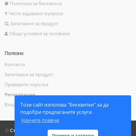
Политика за бисквитки
Често задавани въпроси
Запитване за продукт
Общи условия за ползване
Полезно
Контакти
Запитване за продукт
Проверете поръчка
Регистрация
Вход
Този сайт използва "бисквитки" за да
подобри предлаганите услуги.
Научете повече
©
СтамилиБук ЕООД
- Всички права запазени - 2014 г. -
Приеми и затвори