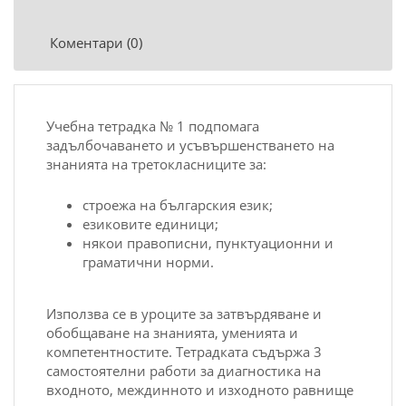
Коментари (0)
Учебна тетрадка № 1 подпомага
задълбочаването и усъвършенстването на
знанията на третокласниците за:
строежа на българския език;
езиковите единици;
някои правописни, пунктуационни и
граматични норми.
Използва се в уроците за затвърдяване и
обобщаване на знанията, уменията и
компетентностите. Тетрадката съдържа 3
самостоятелни работи за диагностика на
входното, междинното и изходното равнище