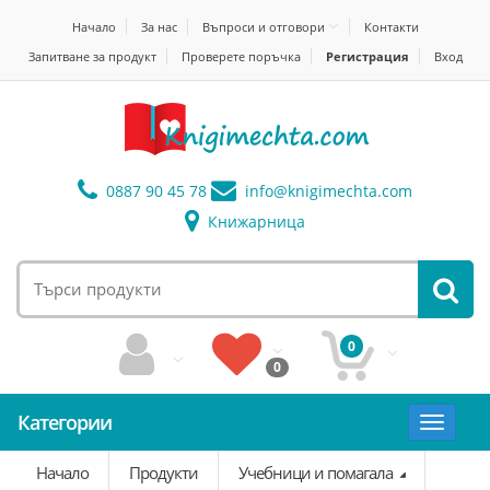
Начало
За нас
Въпроси и отговори
Контакти
Запитване за продукт
Проверете поръчка
Регистрация
Вход
0887 90 45 78
info@
knigimechta.com
Книжарница
0
0
Категории
Toggle
navigat
Начало
Продукти
Учебници и помагала