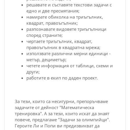
решавате и съставяте текстови задачи с
едно и две пресмятания;
намирате обиколка на триъгълник,
квадрат, правоъгълник;
разпознавате видовете триъгълници
според страните;
чертаете триъгълник, квадрат,
правоъгълник в квадратна мрежа;
използвате различни мерни единици -
метър, дециметър;
четете информация от таблици, схеми и
други;
работите в екип по даден проект.
За тези, които са несигурни, препоръчваме
задачите от дейност "Математическа
тренировка". А за тези, които искат да знаят
повече, предлагаме "Задачи за олимпийци".
Героите Ли и Попи ви предизвикват да