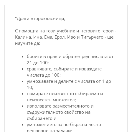
"Драги второкласници,
С помощта на този учебник и неговите герои -
Калина, Ина, Ема, Ерол, Иво и Тигърчето - ще
научите да:
броите в прав и обратен ред числата от
21 до 100;
сравнявате, събирате и изваждате
числата до 100;
умножавате и делите с числата от 1 до
10;
намирате неизвестно събираемо и
неизвестен множител;
използвате разместителното и
съдружителното свойство на
събирането и
умножението за по-бързо и лесно
решаване на задачи;