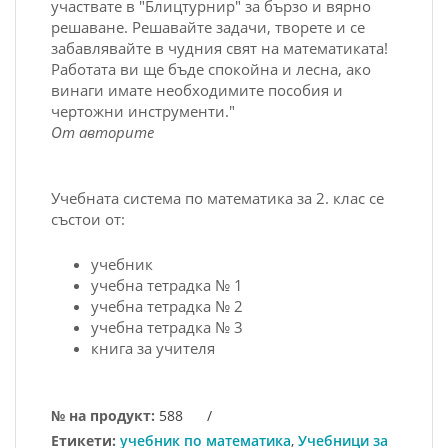
участвате в "Блицтурнир" за бързо и вярно
решаване. Решавайте задачи, творете и се
забавлявайте в чудния свят на математиката!
Работата ви ще бъде спокойна и лесна, ако
винаги имате необходимите пособия и
чертожни инструменти."
От авторите
Учебната система по математика за 2. клас се
състои от:
учебник
учебна тетрадка № 1
учебна тетрадка № 2
учебна тетрадка № 3
книга за учителя
№ на продукт:
588
/
Етикети:
учебник по математика
,
Учебници за