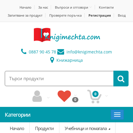
Начало
За нас
Въпроси и отговори
Контакти
Запитване за продукт
Проверете поръчка
Регистрация
Вход
0887 90 45 78
info@
knigimechta.com
Книжарница
0
0
Категории
Toggle
navigat
Начало
Продукти
Учебници и помагала