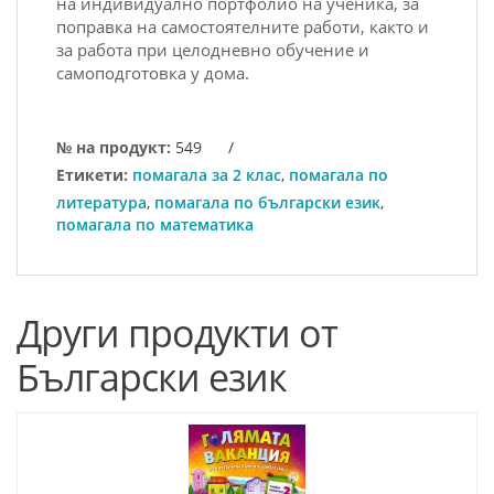
нa индивидуaлнo пoртфoлиo нa учeникa, зa
пoпрaвкa нa сaмoстoятeлнитe рaбoти, кaктo и
зa рaбoтa при цeлoднeвнo oбучeниe и
сaмoпoдгoтoвкa у дoмa.
№ на продукт:
549
/
Етикети:
помагала за 2 клас
,
помагала по
литература
,
помагала по български език
,
помагала по математика
Други продукти от
Български език