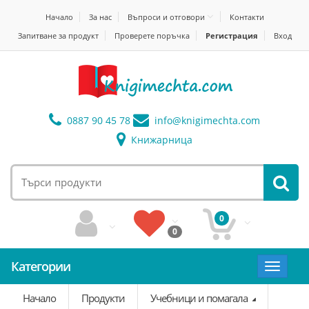
Начало
За нас
Въпроси и отговори
Контакти
Запитване за продукт
Проверете поръчка
Регистрация
Вход
0887 90 45 78
info@
knigimechta.com
Книжарница
0
0
Категории
Toggle
navigat
Начало
Продукти
Учебници и помагала