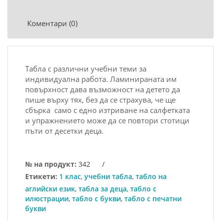
Коментари (0)
Табла с различни учебни теми за
индивидуална работа. Ламинираната им
повърхност дава възможност на детето да
пише върху тях, без да се страхува, че ще
сбърка ­ само с едно изтриване на салфетката
и упражнението може да се повтори стотици
пъти от десетки деца.
№ на продукт:
342
/
Етикети:
1 клас
,
учебни табла
,
табло на
аглийски език
,
табла за деца
,
табло с
илюстрации
,
табло с букви
,
табло с печатни
букви