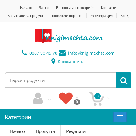
Начало
За нас
Въпроси и отговори
Контакти
Запитване за продукт
Проверете поръчка
Регистрация
Вход
0887 90 45 78
info@
knigimechta.com
Книжарница
0
0
Категории
Toggle
navigat
Начало
Продукти
Резултати