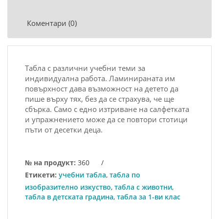
Коментари (0)
Табла с различни учебни теми за
индивидуална работа. Ламинираната им
повърхност дава възможност на детето да
пише върху тях, без да се страхува, че ще
сбърка. Само с едно изтриване на салфетката
и упражнението може да се повтори стотици
пъти от десетки деца.
№ на продукт:
360
/
Етикети:
учебни табла
,
табла по
изобразително изкуство
,
табла с животни
,
табла в детската градина
,
табла за 1-ви клас