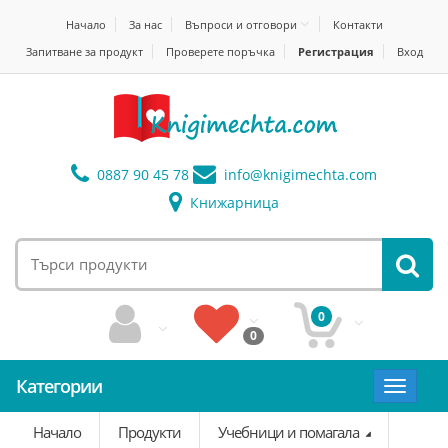
Начало
За нас
Въпроси и отговори
Контакти
Запитване за продукт
Проверете поръчка
Регистрация
Вход
0887 90 45 78
info@
knigimechta.com
Книжарница
0
0
Категории
Toggle
navigat
Начало
Продукти
Учебници и помагала