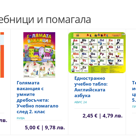
чебници и помагала
Едностранно
Голямата
Т
учебно табло:
ваканция с
и
Английската
умните
ц
азбука
дребосъчета:
5
АВИС 24
Учебно помагало
ПР
след 2. клас
2,45 € | 4,79 лв.
РИВА
 лв.
5,00 € | 9,78 лв.