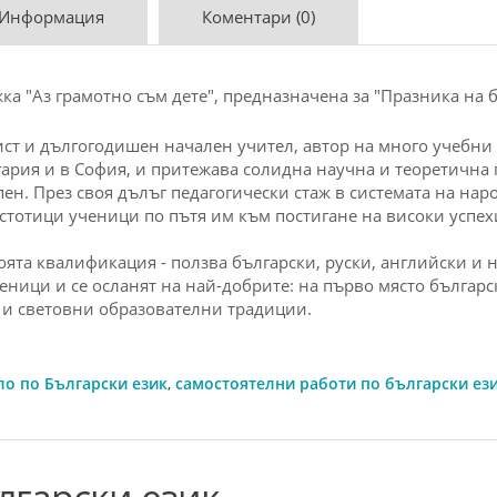
 Информация
Коментари (0)
а "Аз грамотно съм дете", предназначена за "Празника на 
ст и дългогодишен начален учител, автор на много учебни
ария и в София, и притежава солидна научна и теоретична п
ен. През своя дълъг педагогически стаж в системата на на
стотици ученици по пътя им към постигане на високи успех
ята квалификация - ползва
български
, руски, английски и
ченици и се осланят на най-добрите: на първо място
българс
 и световни образователни традиции.
о по Български език
,
самостоятелни работи по български ез