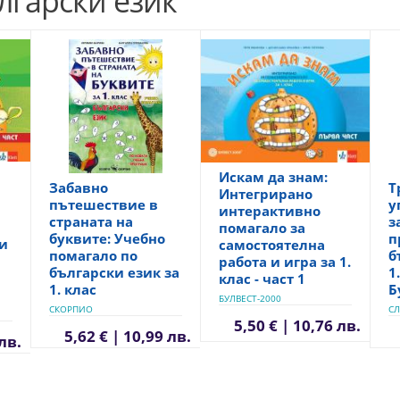
лгарски език
Искам да знам:
Забавно
Т
Интегрирано
пътешествие в
у
интерактивно
страната на
з
помагало за
буквите: Учебно
п
и
самостоятелна
помагало по
б
работа и игра за 1.
български език за
1
клас - част 1
1. клас
Б
БУЛВЕСТ-2000
СКОРПИО
С
5,50 € | 10,76 лв.
5,62 € | 10,99 лв.
 лв.