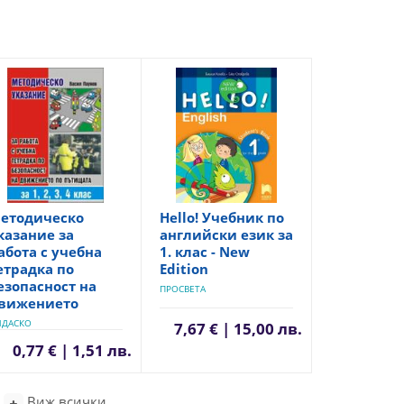
етодическо
Hello! Учебник по
казание за
английски език за
абота с учебна
1. клас - New
етрадка по
Edition
езопасност на
ПРОСВЕТА
вижението
ИДАСКО
7,67 € | 15,00 лв.
0,77 € | 1,51 лв.
Виж всички