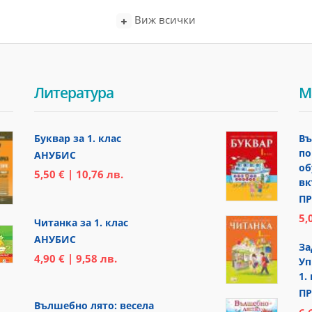
Виж всички
Литература
М
Буквар за 1. клас
Въ
по
АНУБИС
об
5,50 € | 10,76 лв.
вк
ПР
5,
Читанка за 1. клас
АНУБИС
За
4,90 € | 9,58 лв.
Уп
1.
ПР
Вълшебно лято: весела