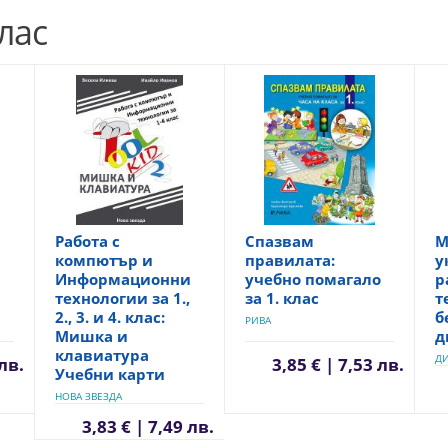
лас
Работа с
Спазвам
М
компютър и
правилата:
у
Информационни
учебно помагало
р
технологии за 1.,
за 1. клас
т
2., 3. и 4. клас:
б
РИВА
Мишка и
д
клавиатура
Д
 лв.
3,85 € | 7,53 лв.
Учебни карти
НОВА ЗВЕЗДА
3,83 € | 7,49 лв.