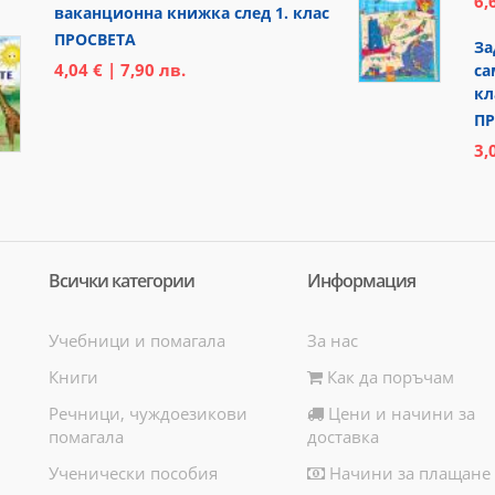
6,
ваканционна книжка след 1. клас
ПРОСВЕТА
За
4,04 € | 7,90 лв.
са
кл
ПР
3,
Всички категории
Информация
Учебници и помагала
За нас
Книги
Как да поръчам
Речници, чуждоезикови
Цени и начини за
помагала
доставка
Ученически пособия
Начини за плащане