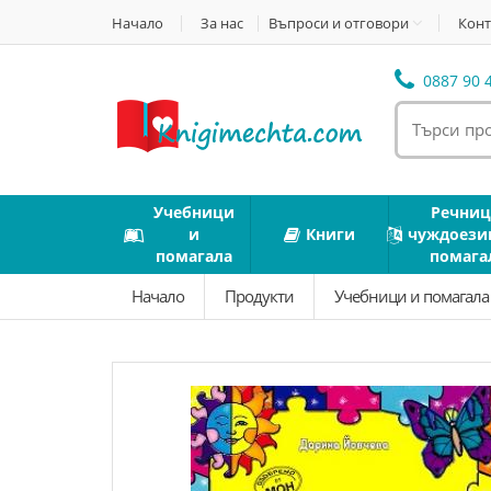
Начало
За нас
Въпроси и отговори
Конт
0887 90 4
Учебници
Речниц
и
Книги
чуждоези
помагала
помага
Начало
Продукти
Учебници и помагал