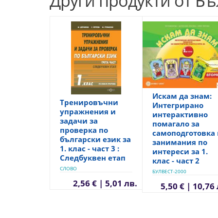
Други продукти от Бъ
Искам да знам:
Тренировъчни
Интегрирано
упражнения и
интерактивно
задачи за
помагало за
проверка по
самоподготовка 
български език за
занимания по
1. клас - част 3 :
интереси за 1.
Следбуквен етап
клас - част 2
СЛОВО
БУЛВЕСТ-2000
2,56 € | 5,01 лв.
5,50 € | 10,76