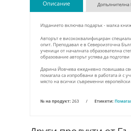
Описание
Допълнителна
Изданието включва подарък - малка книжк
Авторът е висококвалифициран специали
опит. Преподавал е в Североизточна Бълг
ученици от началната образователна степ
образование авторът успява да подготви 
Дарина Йовчева ежедневно повишава сво
помагала са изпробвани в
работата
ѝ с у
място на всички съвременни европейски
№ на продукт:
263
/
Етикети:
Помагал