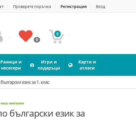
кт
Проверете поръчка
Регистрация
Вход
0
0
Раници и
Игри и
Карти и
несесери
подаръци
атласи
български език за 1. клас
в наш магазин
о български език за