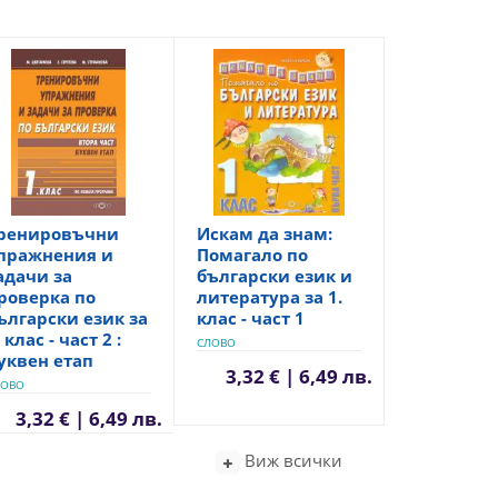
ренировъчни
Искам да знам:
пражнения и
Помагало по
адачи за
български език и
роверка по
литература за 1.
ългарски език за
клас - част 1
. клас - част 2 :
СЛОВО
уквен етап
3,32 € | 6,49 лв.
ЛОВО
3,32 € | 6,49 лв.
Виж всички