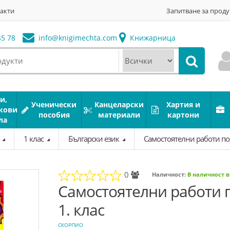
акти
Запитване за проду
5 78
info@
knigimechta.com
Книжарница
и,
Ученически
Канцеларски
Хартия и
кови
пособия
материали
картони
ла
а
1 клас
Български език
Самостоятелни работи по 
0
Наличност:
В наличност 
Самостоятелни работи п
1. клас
СКОРПИО