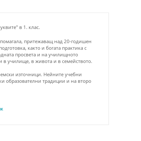
буквите" в
1
. клас.
 помагала, притежаващ над 20-годишен
одготовка, както и богата практика с
родната просвета и на училищното
и в училище, в живота и в семейството.
 немски източници. Нейните учебни
ки
образователни традиции и на второ
ик