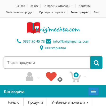
Начало
За нас
Въпроси и отговори
Контакти
Запитване за продукт
Проверете поръчка
Регистрация
Вход
0887 90 45 78
info@
knigimechta.com
Книжарница
0
0
Категории
Toggle
navigat
Начало
Продукти
Учебници и помагала