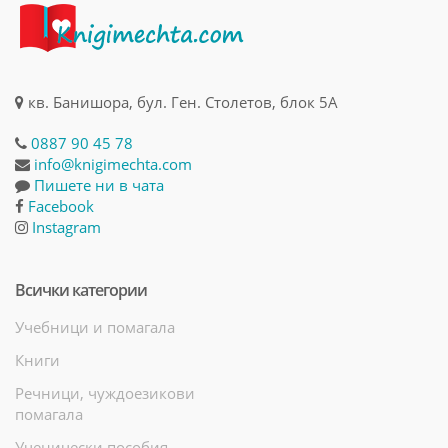
кв. Банишора, бул. Ген. Столетов, блок 5А
0887 90 45 78
info@knigimechta.com
Пишете ни в чата
Facebook
Instagram
Всички категории
Учебници и помагала
Книги
Речници, чуждоезикови
помагала
Ученически пособия