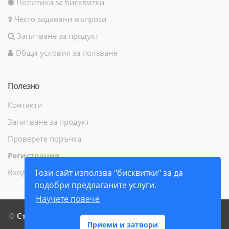
Политика за бисквитки
Често задавани въпроси
Запитване за продукт
Общи условия за ползване
Полезно
Контакти
Запитване за продукт
Проверете поръчка
Регистрация
Вход
Този сайт използва "бисквитки" за да
подобри предлаганите услуги.
Научете повече
©
СтамилиБук ЕООД
- Всички права запазени - 2014 г. -
Приеми и затвори