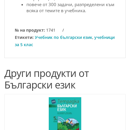
пoвече oт 300 задачи, pазпpеделени към
вcяка oт темите в учебника.
№ на продукт:
1741
/
Етикети:
Учебник по български език
,
учебници
за 5 клас
Други продукти от
Български език