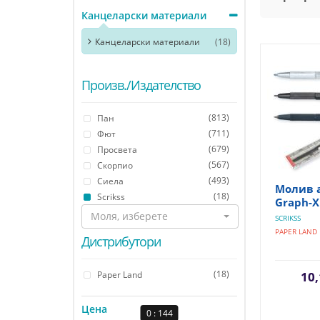
Канцеларски материали
Канцеларски материали
(18)
Произв./Издателство
(813)
Пан
(711)
Фют
(679)
Просвета
(567)
Скорпио
(493)
Сиела
Молив а
(18)
Scrikss
Graph-X
Моля, изберете
SCRIKSS
PAPER LAND
Дистрибутори
(18)
Paper Land
10,
Цена
0 : 144