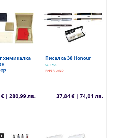
т химикалка
Писалка 38 Honour
ен
SCRIKSS
зер
PAPER LAND
 € | 280,99 лв.
37,84 € | 74,01 лв.