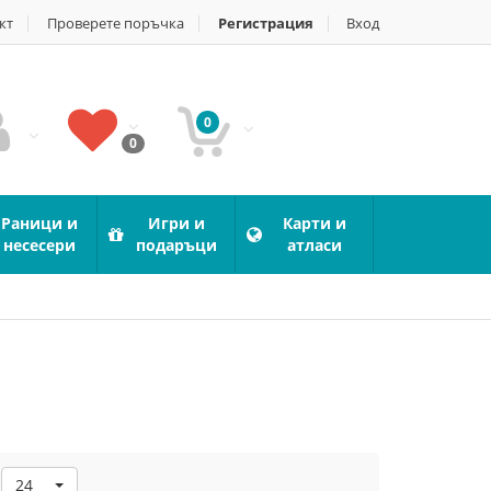
кт
Проверете поръчка
Регистрация
Вход
0
0
Раници и
Игри и
Карти и
несесери
подаръци
атласи
24