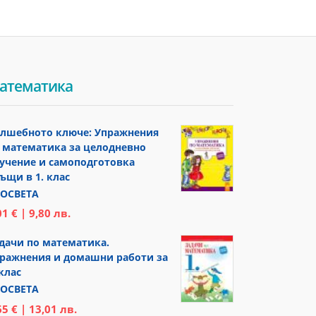
атематика
лшебното ключе: Упражнения
 математика за целодневно
учение и самоподготовка
ъщи в 1. клас
ОСВЕТА
01 € | 9,80 лв.
дачи по математика.
ражнения и домашни работи за
 клас
ОСВЕТА
65 € | 13,01 лв.