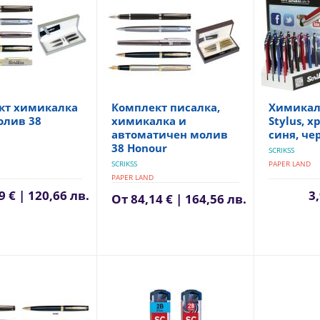
кт химикалка
Комплект писалка,
Химикалк
олив 38
химикалка и
Stylus, х
автоматичен молив
синя, че
38 Honour
SCRIKSS
SCRIKSS
PAPER LAND
PAPER LAND
9 € | 120,66 лв.
3,
От
84,14 € | 164,56 лв.