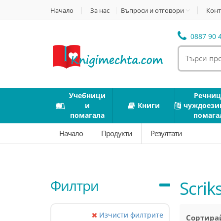
Начало
За нас
Въпроси и отговори
Конт
0887 90 4
Учебници
Речниц
и
Книги
чуждоези
помагала
помага
Начало
Продукти
Резултати
Филтри
Scrik
Изчисти филтрите
Сортирай