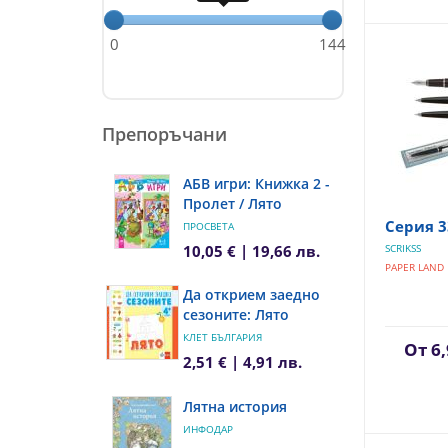
0
144
Препоръчани
АБВ игри: Книжка 2 -
Пролет / Лято
Серия 3
ПРОСВЕТА
10,05 € | 19,66 лв.
SCRIKSS
PAPER LAND
Да открием заедно
сезоните: Лято
КЛЕТ БЪЛГАРИЯ
От
6,
2,51 € | 4,91 лв.
Лятна история
ИНФОДАР