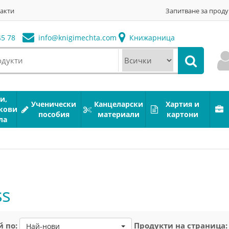
акти
Запитване за проду
5 78
info@
knigimechta.com
Книжарница
и,
Ученически
Канцеларски
Хартия и
кови
пособия
материали
картони
ла
ss
 по:
Продукти на страница:
Най-нови