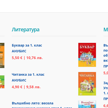
Литература
М
Буквар за 1. клас
Въ
по
АНУБИС
об
5,50 € | 10,76 лв.
вк
ПР
5,
Читанка за 1. клас
АНУБИС
За
4,90 € | 9,58 лв.
Уп
1.
ПР
Вълшебно лято: весела
6,