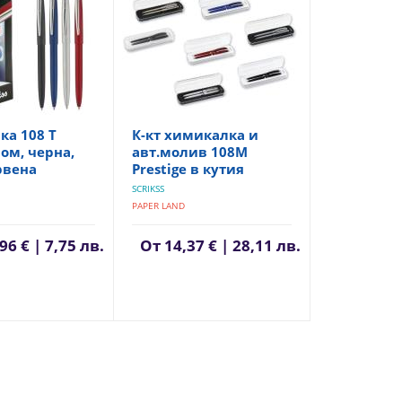
а 108 T
К-кт химикалка и
ром, черна,
авт.молив 108M
рвена
Prestige в кутия
SCRIKSS
PAPER LAND
96 € | 7,75 лв.
От
14,37 € | 28,11 лв.