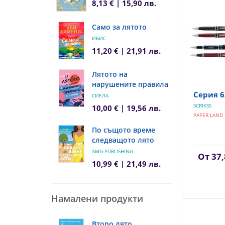
8,13 € | 15,90 лв.
Само за лятото
ИБИС
11,20 € | 21,91 лв.
Лятото на
нарушените правила
Серия 6
СИЕЛА
SCRIKSS
10,00 € | 19,56 лв.
PAPER LAND
По същото време
следващото лято
AMG PUBLISHING
От
37,
10,99 € | 21,49 лв.
Намалени продукти
Второ лято