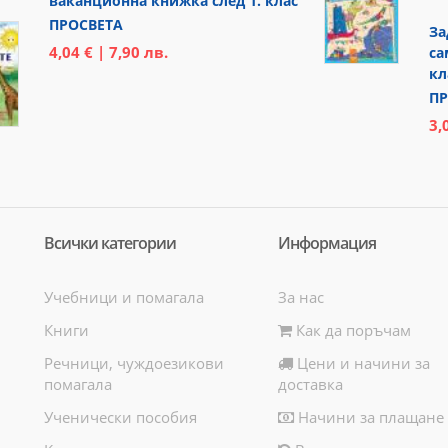
ваканционна книжка след 1. клас
ПРОСВЕТА
За
4,04 € | 7,90 лв.
са
кл
ПР
3,
Всички категории
Информация
Учебници и помагала
За нас
Книги
Как да поръчам
Речници, чуждоезикови
Цени и начини за
помагала
доставка
Ученически пособия
Начини за плащане