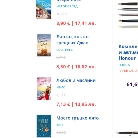
ИЗТОК-ЗАПАД
10,22 €
8,90 € | 17,41 лв.
Лятото, когато
срещнах Джак
Компле
СОФТПРЕС
и авт.м
9,71 €
Honour
SCRIKSS
8,50 € | 16,62 лв.
PAPER LAND
Любов и маслини
61,6
ИБИС
8,13 €
7,13 € | 13,95 лв.
Моето гръцко лято
КРЪГ
8,64 €