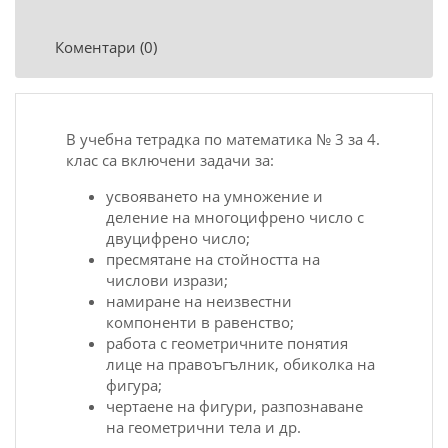
Коментари (0)
В учебна тетрадка по математика № 3 за 4.
клас са включени задачи за:
усвояването на умножение и
деление на многоцифрено число с
двуцифрено число;
пресмятане на стойността на
числови изрази;
намиране на неизвестни
компоненти в равенство;
работа с геометричните понятия
лице на правоъгълник, обиколка на
фигура;
чертаене на фигури, разпознаване
на геометрични тела и др.