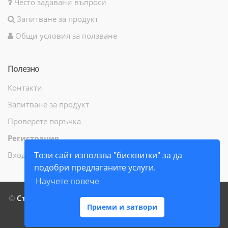
Често задавани въпроси
Запитване за продукт
Общи условия за ползване
Полезно
Контакти
Запитване за продукт
Проверете поръчка
Регистрация
Вход
Този сайт използва "бисквитки" за да
подобри предлаганите услуги.
Научете повече
©
СтамилиБук ЕООД
- Всички права запазени - 2014 г. -
Приеми и затвори
2026 г.