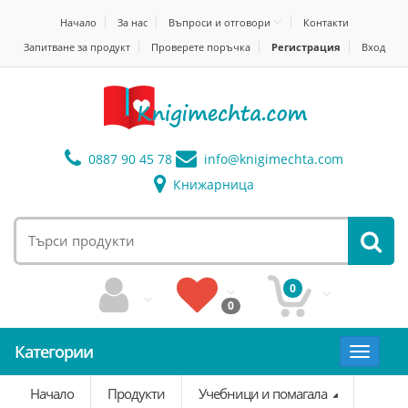
Начало
За нас
Въпроси и отговори
Контакти
Запитване за продукт
Проверете поръчка
Регистрация
Вход
0887 90 45 78
info@
knigimechta.com
Книжарница
0
0
Категории
Toggle
navigat
Начало
Продукти
Учебници и помагала