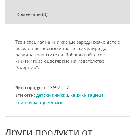
Коментари (0)
Тази специална книжка ще зареди всяко дете с
весело настроение и ще го стимулира да
развива талантите си. Забавлявайте се с
книжките за оцветяване на издателство
"Скорпио".
№ на продукт:
13692
/
Етикети:
детски книжки
,
книжки за деца
,
книжки за оцветяване
Други продукти от