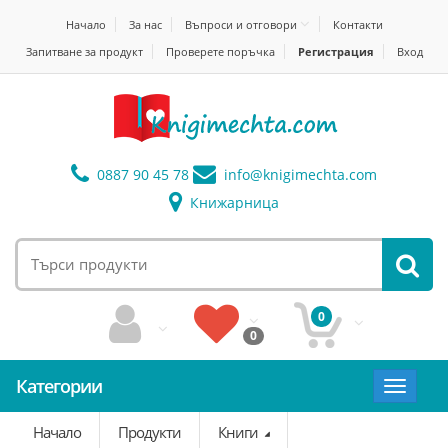
Начало
За нас
Въпроси и отговори
Контакти
Запитване за продукт
Проверете поръчка
Регистрация
Вход
0887 90 45 78
info@
knigimechta.com
Книжарница
0
0
Категории
Toggle
navigat
Начало
Продукти
Книги