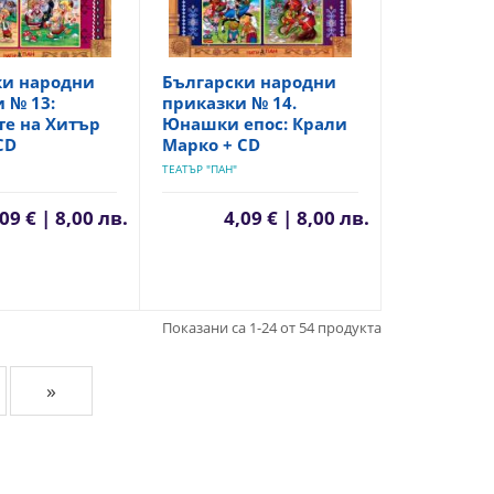
ки народни
Български народни
 № 13:
приказки № 14.
те на Хитър
Юнашки епос: Крали
CD
Марко + CD
ТЕАТЪР "ПАН"
09 € | 8,00 лв.
4,09 € | 8,00 лв.
Показани са 1-24 от 54 продукта
»