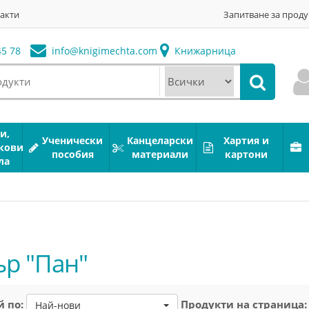
акти
Запитване за проду
5 78
info@
knigimechta.com
Книжарница
и,
Ученически
Канцеларски
Хартия и
кови
пособия
материали
картони
ла
ър "Пан"
 по:
Продукти на страница:
Най-нови