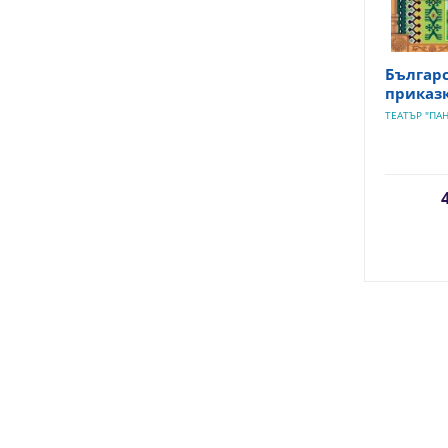
Българ
приказк
ТЕАТЪР "ПАН