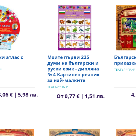
ки атлас с
Моите първи 225
Българс
думи на български и
приказки
руски език - дипляна
"
ТЕАТЪР "ПАН"
№ 4 Картинен речник
за най-малките
ТЕАТЪР "ПАН"
3,06 € | 5,98 лв.
4,
От
0,77 € | 1,51 лв.