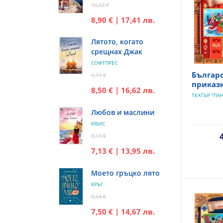
10,22 €
8,90 € | 17,41 лв.
Лятото, когато
срещнах Джак
СОФТПРЕС
Българ
9,71 €
приказк
8,50 € | 16,62 лв.
ТЕАТЪР "ПАН
Любов и маслини
ИБИС
8,13 €
7,13 € | 13,95 лв.
Моето гръцко лято
КРЪГ
8,64 €
7,50 € | 14,67 лв.