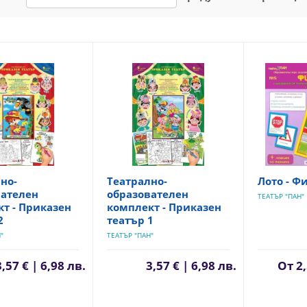
но-
Театрално-
Лото - Ф
вателен
образователен
ТЕАТЪР "ПАН"
т - Приказен
комплект - Приказен
2
театър 1
"
ТЕАТЪР "ПАН"
3,57 € | 6,98 лв.
3,57 € | 6,98 лв.
От
2,