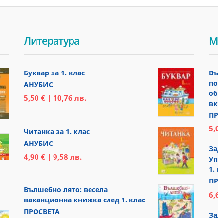
Литература
М
Буквар за 1. клас
Въ
по
АНУБИС
об
5,50 € | 10,76 лв.
вк
ПР
5,
Читанка за 1. клас
АНУБИС
За
4,90 € | 9,58 лв.
Уп
1.
ПР
Вълшебно лято: весела
6,
ваканционна книжка след 1. клас
ПРОСВЕТА
За