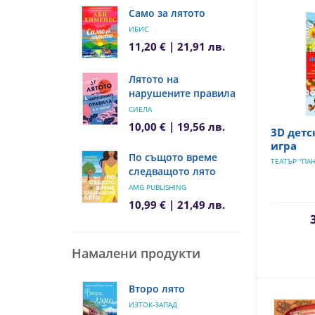
Само за лятото
ИБИС
11,20 € | 21,91 лв.
Лятото на
нарушените правила
СИЕЛА
10,00 € | 19,56 лв.
3D детс
игра
По същото време
ТЕАТЪР "ПАН
следващото лято
AMG PUBLISHING
10,99 € | 21,49 лв.
Намалени продукти
Второ лято
ИЗТОК-ЗАПАД