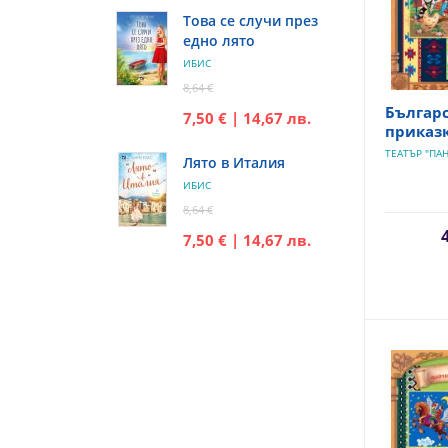
Това се случи през
едно лято
ИБИС
8,64 €
Българ
7,50 € | 14,67 лв.
приказк
ТЕАТЪР "ПАН
Лято в Италия
ИБИС
8,64 €
7,50 € | 14,67 лв.