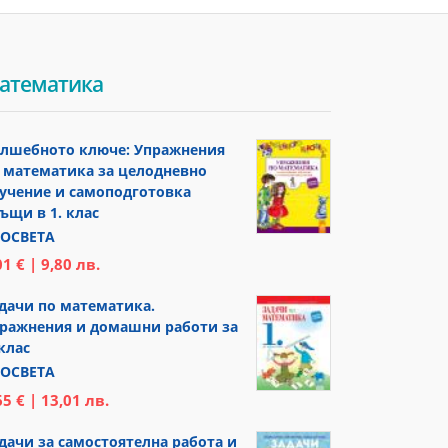
атематика
лшебното ключе: Упражнения
 математика за целодневно
учение и самоподготовка
ъщи в 1. клас
ОСВЕТА
01 € | 9,80 лв.
дачи по математика.
ражнения и домашни работи за
 клас
ОСВЕТА
65 € | 13,01 лв.
дачи за самостоятелна работа и