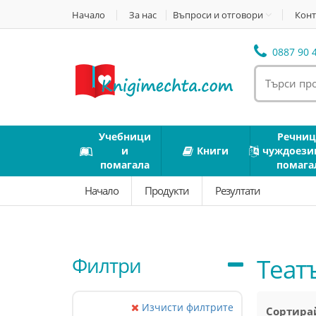
Начало
За нас
Въпроси и отговори
Конт
0887 90 4
Учебници
Речниц
и
Книги
чуждоези
помагала
помага
Начало
Продукти
Резултати
Филтри
Теат
Изчисти филтрите
Сортирай