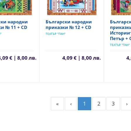
ски народни
Български народни
Българс
и № 11 + CD
приказки № 12 + CD
приказки
Истории
"
ТЕАТЪР "ПАН"
Петър + 
ТЕАТЪР "ПАН"
4,09 € | 8,00 лв.
4,09 € | 8,00 лв.
4,
«
‹
1
2
3
›