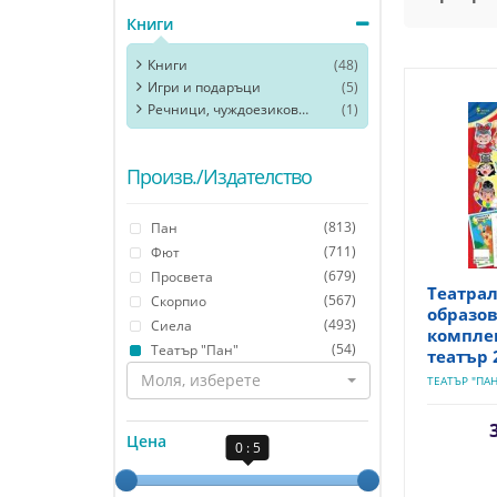
Книги
Книги
(48)
Игри и подаръци
(5)
Речници, чуждоезикови помагала
(1)
Произв./Издателство
(813)
Пан
(711)
Фют
(679)
Просвета
Театрал
(567)
Скорпио
образо
(493)
Сиела
комплек
(54)
Театър "Пан"
театър 
Моля, изберете
ТЕАТЪР "ПАН
Цена
0 : 5