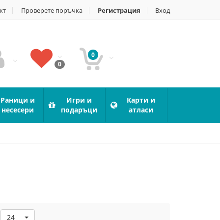
кт
Проверете поръчка
Регистрация
Вход
0
0
Раници и
Игри и
Карти и
несесери
подаръци
атласи
24