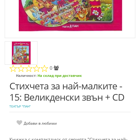
0
Наличност:
На склад при доставчик
Стихчета за най-малките -
15: Великденски звън + CD
ТЕАТЪР "ПАН"
Добави в любими
Книжка с компактдиск от серията "Стихчета за най-