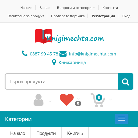
Начало
За нас
Въпроси и отговори
Контакти
Запитване за продукт
Проверете поръчка
Регистрация
Вход
0887 90 45 78
info@
knigimechta.com
Книжарница
0
0
Категории
Toggle
navigat
Начало
Продукти
Книги