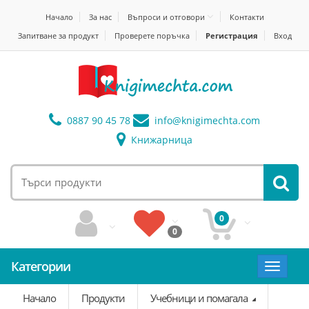
Начало
За нас
Въпроси и отговори
Контакти
Запитване за продукт
Проверете поръчка
Регистрация
Вход
0887 90 45 78
info@
knigimechta.com
Книжарница
0
0
Категории
Toggle
navigat
Начало
Продукти
Учебници и помагала