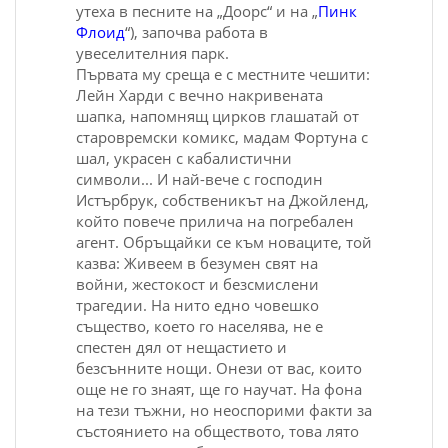
утеха в песните на „Доорс“ и на „
Пинк
Флоид
“), започва работа в
увеселителния парк.
Първата му среща е с местните чешити:
Лейн Харди с вечно накривената
шапка, напомнящ цирков глашатай от
старовремски комикс, мадам Фортуна с
шал, украсен с кабалистични
символи... И най-вече с господин
Истърбрук, собственикът на
Джойленд
,
който повече прилича на погребален
агент. Обръщайки се към новаците, той
казва: Живеем в безумен свят на
войни, жестокост и безсмислени
трагедии. На нито едно човешко
същество, което го населява, не е
спестен дял от нещастието и
безсънните нощи. Онези от вас, които
още не го знаят, ще го научат. На фона
на тези тъжни, но неоспорими факти за
състоянието на обществото, това лято