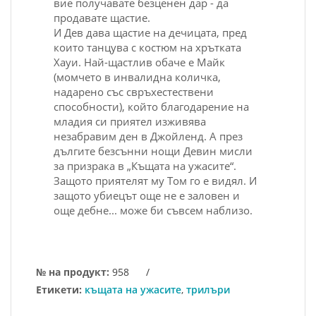
вие получавате безценен дар - да
продавате щастие.
И Дев дава щастие на дечицата, пред
които танцува с костюм на хрътката
Хауи. Най-щастлив обаче е Майк
(момчето в инвалидна количка,
надарено със свръхестествени
способности), който благодарение на
младия си приятел изживява
незабравим ден в
Джойленд
. А през
дългите безсънни нощи Девин мисли
за призрака в „Къщата на ужасите“.
Защото приятелят му Том го е видял. И
защото убиецът още не е заловен и
още дебне... може би съвсем наблизо.
№ на продукт:
958
/
Етикети:
къщата на ужасите
,
трилъри