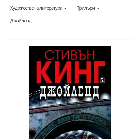
Художествена литература
Трилъри
Джойленд