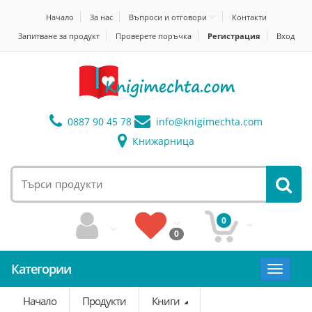
Начало
За нас
Въпроси и отговори
Контакти
Запитване за продукт
Проверете поръчка
Регистрация
Вход
0887 90 45 78
info@
knigimechta.com
Книжарница
0
0
Категории
Toggle
navigat
Начало
Продукти
Книги