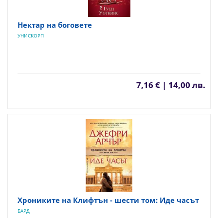
Нектар на боговете
УНИСКОРП
7,16 € | 14,00 лв.
Хрониките на Клифтън - шести том: Иде часът
БАРД