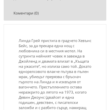
Коментари (0)
Линда Грей пристига в градчето Хевънс
Бейс, за да прекара една нощ с
любовника си в местния мотел. На
сутринта нейният човек я завежда в
Джойленд
и двамата влизат в „Къщата
на ужасите“, но излиза само той. Докато
еднорелсовото влакче пътува в пълен
мрак, убиецът прерязва с бръснач
гърлото на Линда и я изхвърля от
вагончето. Престъплението остава
неразкрито до лятото на 1973, когато
Девин Джоунс (двайсет и една
годишен, девствен, с писателски
заложби и с разбито сърце, намиращ