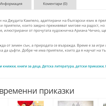
 Информация
Коментари (0)
и на Джудита Кампело, адаптирани на български език в пре
ли приятели, които заедно преживяват мигове на радост, но з
е, илюстрирани от прочутата художничка Ариана Чичио, ще 
да от зимен сън, а природата се възражда. Време е за игри 
ка да цъфти. Добре че има приятели, които да я научат на тъ
ки книжки
,
книги за деца
,
Детска литература
,
детски приказки
,
ъвременни приказки