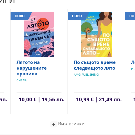
НОВО
НОВО
НО
Лятото на
По същото време
Л
нарушените
следващото лято
И
правила
AMG PUBLISHING
СИЕЛА
лв.
10,00 € | 19,56 лв.
10,99 € | 21,49 лв.
Виж всички