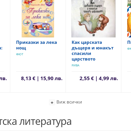
Приказки за лека
Как царската
П
:
нощ
дъщеря и юнакът
Ф
спасили
ФЮТ
царството
РИВА
 лв.
8,13 € | 15,90 лв.
2,55 € | 4,99 лв.
Виж всички
тска литература