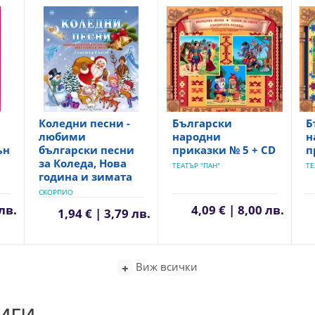
Коледни песни -
Български
Б
любими
народни
н
ън
български песни
приказки № 5 + CD
п
за Коледа, Нова
ТЕАТЪР "ПАН"
ТЕ
година и зимата
СКОРПИО
 лв.
4,09 € | 8,00 лв.
1,94 € | 3,79 лв.
Виж всички
иги