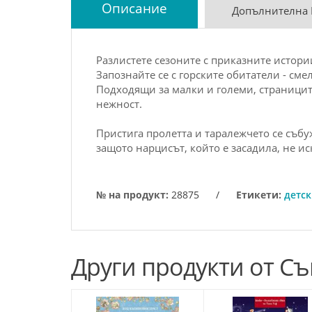
Описание
Допълнителна
Разлистете сезоните с приказните истори
Запознайте се с горските обитатели - сме
Подходящи за малки и големи, страницит
нежност.
Пристига пролетта и таралежчето се събуж
защото нарцисът, който е засадила, не ис
№ на продукт:
28875
/
Етикети:
детс
Други продукти от С