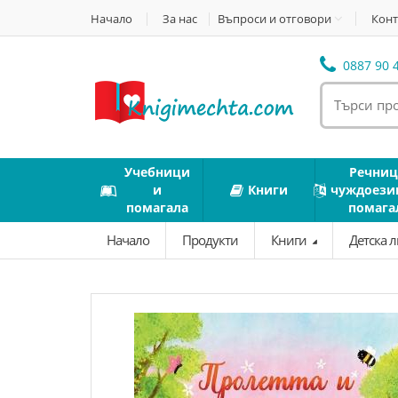
Начало
За нас
Въпроси и отговори
Конт
0887 90 4
Учебници
Речниц
и
Книги
чуждоези
помагала
помага
Начало
Продукти
Книги
Детска 