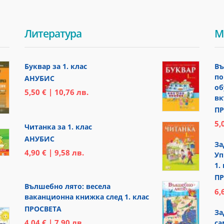
Литература
М
Буквар за 1. клас
Въ
по
АНУБИС
об
5,50 € | 10,76 лв.
вк
ПР
5,
Читанка за 1. клас
АНУБИС
За
4,90 € | 9,58 лв.
Уп
1.
ПР
Вълшебно лято: весела
6,
ваканционна книжка след 1. клас
ПРОСВЕТА
За
4,04 € | 7,90 лв.
са