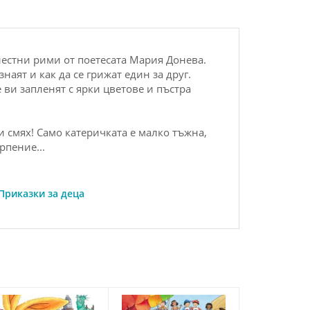
лестни рими от поетесата Мария Донева.
наят и как да се грижат един за друг.
ви запленят с ярки цветове и пъстра
и смях! Само катеричката е малко тъжна,
рпение...
Приказки за деца