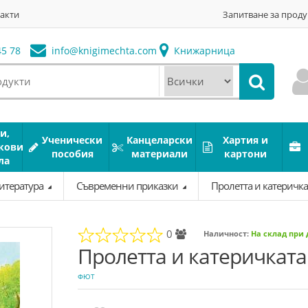
акти
Запитване за проду
5 78
info@
knigimechta.com
Книжарница
и,
Ученически
Канцеларски
Хартия и
кови
пособия
материали
картони
ла
литература
Съвременни приказки
Пролетта и катеричка
0
Наличност:
На склад при
Пролетта и катеричката
ФЮТ