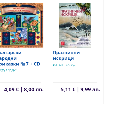
ългарски
Празнични
ародни
искрици
риказки № 7 + CD
ИЗТОК - ЗАПАД
АТЪР "ПАН"
4,09 € | 8,00 лв.
5,11 € | 9,99 лв.