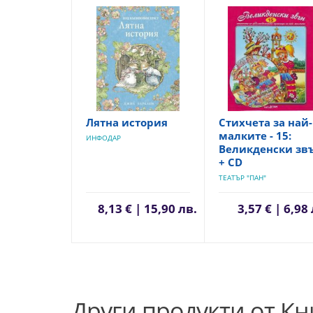
Лятна история
Стихчета за най-
малките - 15:
ИНФОДАР
Великденски зв
+ CD
ТЕАТЪР "ПАН"
8,13 € | 15,90 лв.
3,57 € | 6,98
Други продукти от Кн