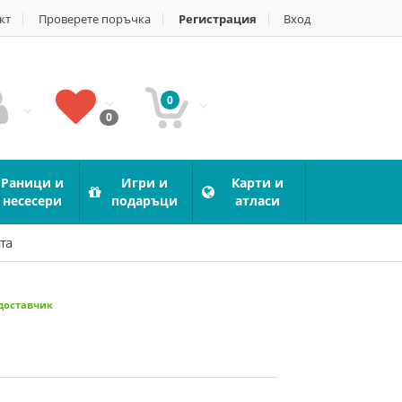
кт
Проверете поръчка
Регистрация
Вход
0
0
Раници и
Игри и
Карти и
несесери
подаръци
атласи
та
 доставчик