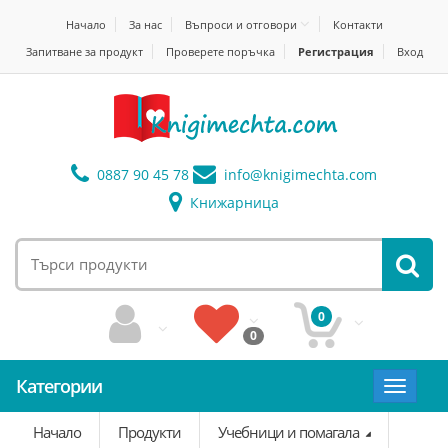
Начало
За нас
Въпроси и отговори
Контакти
Запитване за продукт
Проверете поръчка
Регистрация
Вход
0887 90 45 78
info@
knigimechta.com
Книжарница
0
0
Категории
Toggle
navigat
Начало
Продукти
Учебници и помагала