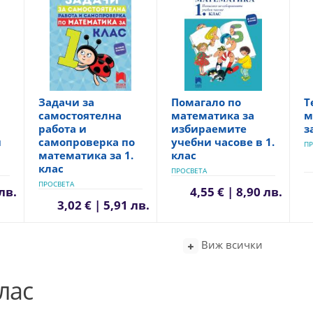
Задачи за
Помагало по
Т
самостоятелна
математика за
м
работа и
избираемите
з
и
самопроверка по
учебни часове в 1.
ПР
математика за 1.
клас
клас
ПРОСВЕТА
ПРОСВЕТА
 лв.
4,55 € | 8,90 лв.
3,02 € | 5,91 лв.
Виж всички
лас