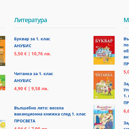
Литература
М
Буквар за 1. клас
Въ
по
АНУБИС
об
5,50 € | 10,76 лв.
вк
ПР
5,
Читанка за 1. клас
АНУБИС
За
4,90 € | 9,58 лв.
Уп
1.
ПР
Вълшебно лято: весела
6,
ваканционна книжка след 1. клас
ПРОСВЕТА
За
4,04 € | 7,90 лв.
са