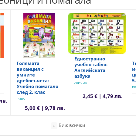
Едностранно
Голямата
Т
учебно табло:
ваканция с
и
Английската
умните
ц
азбука
дребосъчета:
5
АВИС 24
Учебно помагало
ПР
след 2. клас
2,45 € | 4,79 лв.
РИВА
 лв.
5,00 € | 9,78 лв.
Виж всички