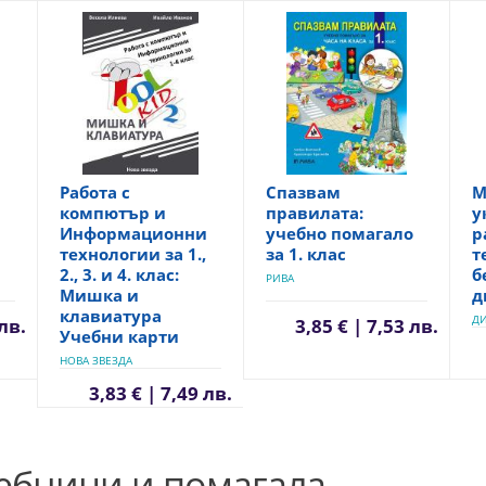
Работа с
Спазвам
М
компютър и
правилата:
у
Информационни
учебно помагало
р
технологии за 1.,
за 1. клас
т
2., 3. и 4. клас:
б
РИВА
Мишка и
д
клавиатура
Д
 лв.
3,85 € | 7,53 лв.
Учебни карти
НОВА ЗВЕЗДА
3,83 € | 7,49 лв.
чебници и помагала