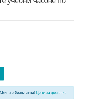
те учебни часове по
 Мечта е
безплатна
!
Цени за доставка