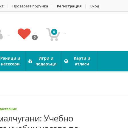
кт
Проверете поръчка
Регистрация
Вход
0
0
Раници и
Игри и
Карти и
несесери
подаръци
атласи
 доставчик
малчугани: Учебно