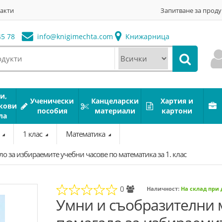
акти
Запитване за проду
5 78
info@
knigimechta.com
Книжарница
и,
Ученически
Канцеларски
Хартия и
кови
пособия
материали
картони
ла
а
1 клас
Математика
 за избираемите учебни часове по математика за 1. клас
0
Наличност:
На склад при
Умни и съобразителни 