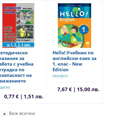
етодическо
Hello! Учебник по
казание за
английски език за
абота с учебна
1. клас - New
етрадка по
Edition
езопасност на
ПРОСВЕТА
вижението
ИДАСКО
7,67 € | 15,00 лв.
0,77 € | 1,51 лв.
Виж всички