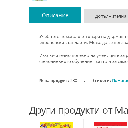
Описание
Допълнителна
Учебното помагало отговаря на държавни
европейски стандарти. Може да се ползв
Изключително полезно на учениците за р
(целодневното обучение), както и за са
№ на продукт:
230
/
Етикети:
Помагал
Други продукти от М