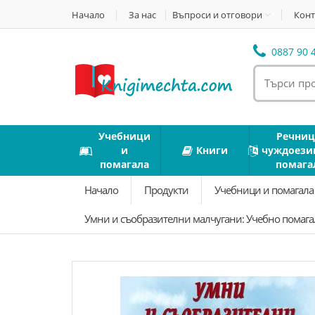
Начало
За нас
Въпроси и отговори
Конт
0887 90 4
Учебници
Речниц
и
Книги
чуждоези
помагала
помага
Начало
Продукти
Учебници и помагал
Умни и съобразителни малчугани: Учебно помагало