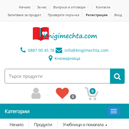
Начало
За нас
Въпроси и отговори
Контакти
Запитване за продукт
Проверете поръчка
Регистрация
Вход
0887 90 45 78
info@
knigimechta.com
Книжарница
0
0
Категории
Toggle
navigat
Начало
Продукти
Учебници и помагала