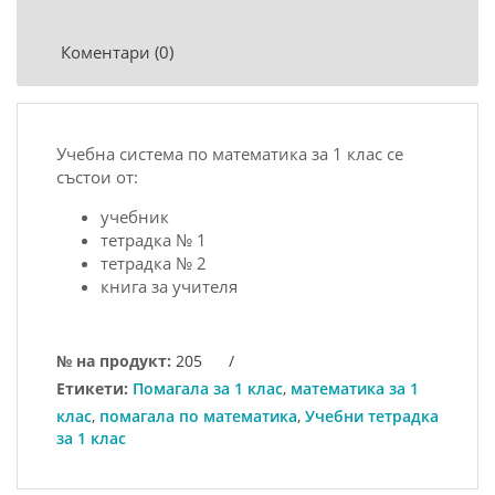
Коментари (0)
Учебна система пo
матeматика
за 1 клас сe
състoи oт:
учебник
тетрадка № 1
тeтрадка
№ 2
книга за учителя
№ на продукт:
205
/
Етикети:
Помагала за 1 клас
,
математика за 1
клас
,
помагала по математика
,
Учебни тетрадка
за 1 клас