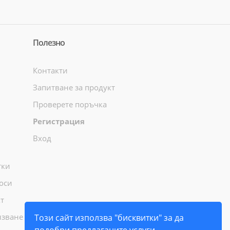
Полезно
Контакти
Запитване за продукт
Проверете поръчка
Регистрация
Вход
тки
оси
т
лзване
Този сайт използва "бисквитки" за да
подобри предлаганите услуги.