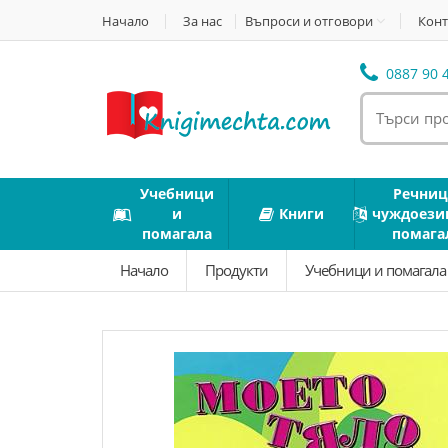
Начало
За нас
Въпроси и отговори
Конт
0887 90 4
Учебници
Речниц
и
Книги
чуждоези
помагала
помага
Начало
Продукти
Учебници и помагал