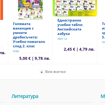
Едностранно
Голямата
Т
учебно табло:
ваканция с
и
Английската
умните
ц
азбука
дребосъчета:
5
АВИС 24
Учебно помагало
ПР
след 2. клас
2,45 € | 4,79 лв.
РИВА
 лв.
5,00 € | 9,78 лв.
Виж всички
Литература
М