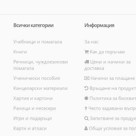
Всички категории
Информация
Учебници и помагала
За нас
Книги
Как да поръчам
Речници, чуждоезикови
Цени и начини за
помагала
доставка
Ученически пособия
Начини за плащане
Канцеларски материали
Връщане на продукт
Хартия и картони
Политика за бискви
Раници и несесери
Често задавани въпр
Игри и подаръци
Запитване за продук
Карти и атласи
Общи условия за по