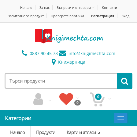
Начало
За нас
Въпроси и отговори
Контакти
Запитване за продукт
Проверете поръчка
Регистрация
Вход
0887 90 45 78
info@
knigimechta.com
Книжарница
0
0
Категории
Toggle
navigat
Начало
Продукти
Карти и атласи