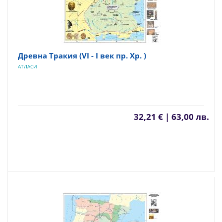
Древна Тракия (VІ - І век пр. Хр. )
АТЛАСИ
32,21 € | 63,00 лв.