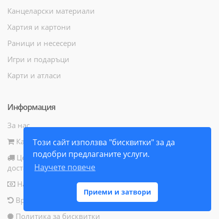
Канцеларски материали
Хартия и картони
Раници и несесери
Игри и подаръци
Карти и атласи
Информация
За нас
Как да поръчам
Този сайт използва "бисквитки" за да
подобри предлаганите услуги.
Цени и начини за
Научете повече
доставка
Начини за плащане
Приеми и затвори
Връщане на продукт
Политика за бисквитки