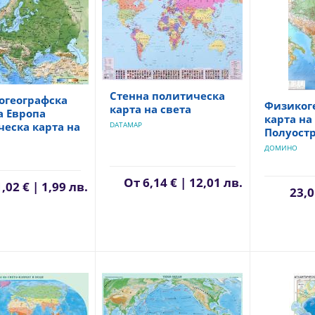
Стенна политическа
огеографска
Физиког
карта на света
а Европа
карта на
еска карта на
DATAMAP
Полуост
ДОМИНО
От
6,14 € | 12,01 лв.
1,02 € | 1,99 лв.
23,0