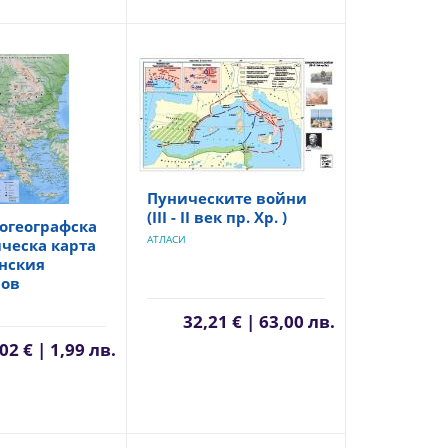
Пуническите войни
(ІІІ - ІІ век пр. Хр. )
огеографска
АТЛАСИ
ческа карта
нския
ров
32,21 € | 63,00 лв.
02 € | 1,99 лв.