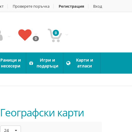
кт
Проверете поръчка
Регистрация
Вход
0
0
Раници и
Игри и
Карти и
несесери
подаръци
атласи
/ Географски карти
24