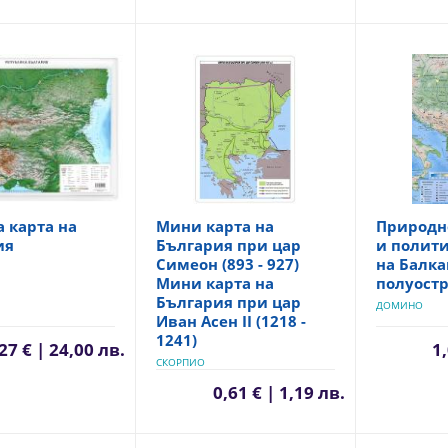
 карта на
Мини карта на
Природн
ия
България при цар
и полити
Симеон (893 - 927)
на Балка
Мини карта на
полуост
България при цар
ДОМИНО
Иван Асен II (1218 -
1241)
27 € | 24,00 лв.
1,
СКОРПИО
0,61 € | 1,19 лв.