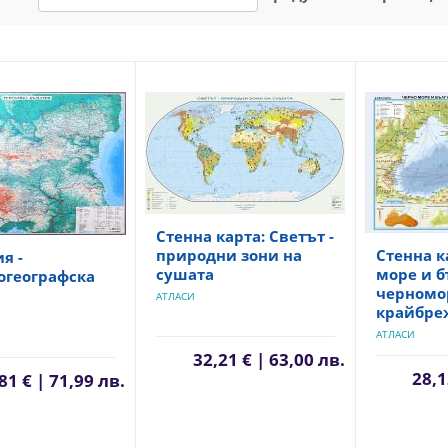
Стенна карта: Светът -
природни зони на
Стенна к
я -
сушата
море и б
огеографска
черномо
АТЛАСИ
крайбре
АТЛАСИ
32,21 € | 63,00 лв.
28,1
81 € | 71,99 лв.