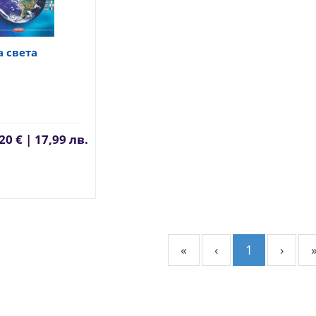
а света
20 € | 17,99 лв.
«
‹
1
›