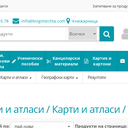
акти
Запитване за проду
5 78
info@
knigimechta.com
Книжарница
и,
Ученически
Канцеларски
Хартия и
кови
пособия
материали
картони
ла
Карти и атласи
Географски карти
Резултати
 и атласи / Карти и атласи 
 по:
Продукти на страница:
Най-нови