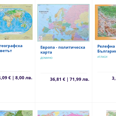
географска
Релефна 
Европа - политическа
Светът
Българи
карта
АТЛАСИ
ДОМИНО
4,09 € | 8,00 лв.
3,
36,81 € | 71,99 лв.