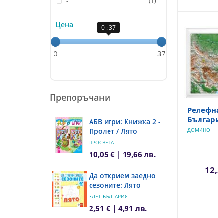
(1)
-
Цена
0 : 37
0
37
Препоръчани
Релефна
Българ
АБВ игри: Книжка 2 -
Пролет / Лято
ДОМИНО
ПРОСВЕТА
10,05 € | 19,66 лв.
12,
Да открием заедно
сезоните: Лято
КЛЕТ БЪЛГАРИЯ
2,51 € | 4,91 лв.