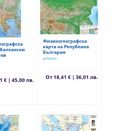
Физикогеографска
еографска
карта на Република
 Балкански
България
ров
ДОМИНО
От
18,41 € | 36,01 лв.
1 € | 45,00 лв.