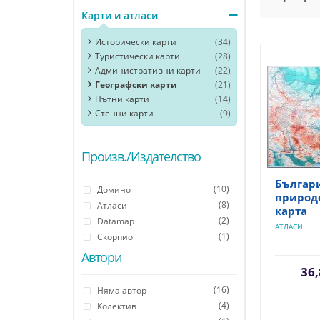
Карти и атласи
Исторически карти
(34)
Туристически карти
(28)
Административни карти
(22)
Географски карти
(21)
Пътни карти
(14)
Стенни карти
(9)
Произв./Издателство
Българи
(10)
Домино
природ
(8)
Атласи
карта
(2)
Datamap
АТЛАСИ
(1)
Скорпио
Автори
36,
(16)
Няма автор
(4)
Колектив