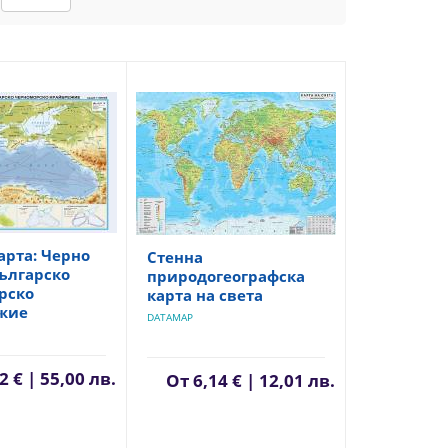
арта: Черно
Стенна
ългарско
природогеографска
рско
карта на света
жие
DATAMAP
2 € | 55,00 лв.
От
6,14 € | 12,01 лв.