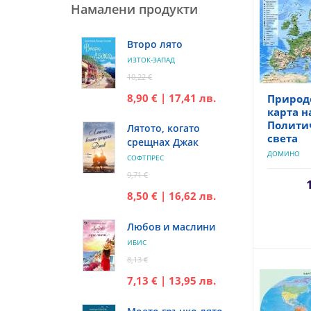
Намалени продукти
Второ лято
ИЗТОК-ЗАПАД
10,22 €
8,90 € | 17,41 лв.
Природ
карта н
Политич
Лятото, когато
света
срещнах Джак
ДОМИНО
СОФТПРЕС
9,71 €
8,50 € | 16,62 лв.
Любов и маслини
ИБИС
8,13 €
7,13 € | 13,95 лв.