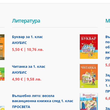
Литература
М
Буквар за 1. клас
Въ
по
АНУБИС
об
5,50 € | 10,76 лв.
вк
ПР
5,
Читанка за 1. клас
АНУБИС
За
4,90 € | 9,58 лв.
Уп
1.
ПР
Вълшебно лято: весела
6,
ваканционна книжка след 1. клас
ПРОСВЕТА
За