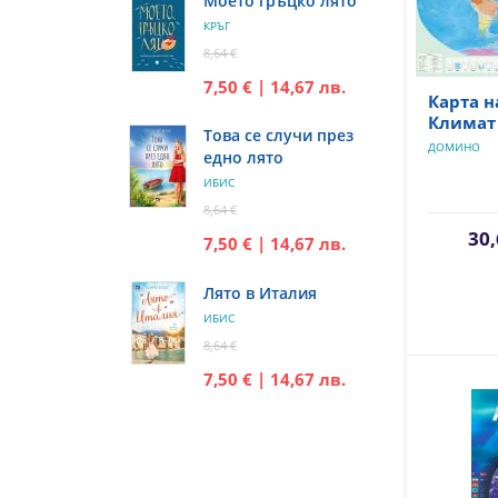
Моето гръцко лято
КРЪГ
8,64 €
7,50 € | 14,67 лв.
Карта н
Климат
Това се случи през
ДОМИНО
едно лято
ИБИС
8,64 €
30,
7,50 € | 14,67 лв.
Лято в Италия
ИБИС
8,64 €
7,50 € | 14,67 лв.