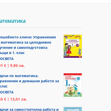
атематика
лшебното ключе: Упражнения
 математика за целодневно
учение и самоподготовка
ъщи в 1. клас
ОСВЕТА
01 € | 9,80 лв.
дачи по математика.
ражнения и домашни работи за
 клас
ОСВЕТА
65 € | 13,01 лв.
дачи за самостоятелна работа и