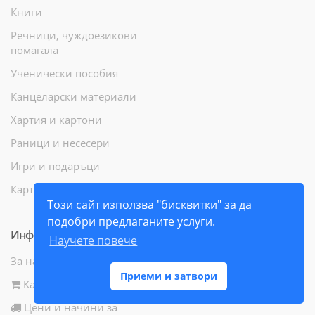
Книги
Речници, чуждоезикови
помагала
Ученически пособия
Канцеларски материали
Хартия и картони
Раници и несесери
Игри и подаръци
Карти и атласи
Този сайт използва "бисквитки" за да
подобри предлаганите услуги.
Информация
Научете повече
За нас
Приеми и затвори
Как да поръчам
Цени и начини за