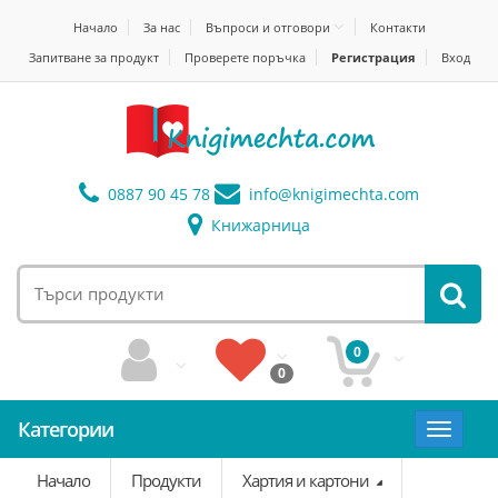
Начало
За нас
Въпроси и отговори
Контакти
Запитване за продукт
Проверете поръчка
Регистрация
Вход
0887 90 45 78
info@
knigimechta.com
Книжарница
0
0
Категории
Toggle
navigat
Начало
Продукти
Хартия и картони