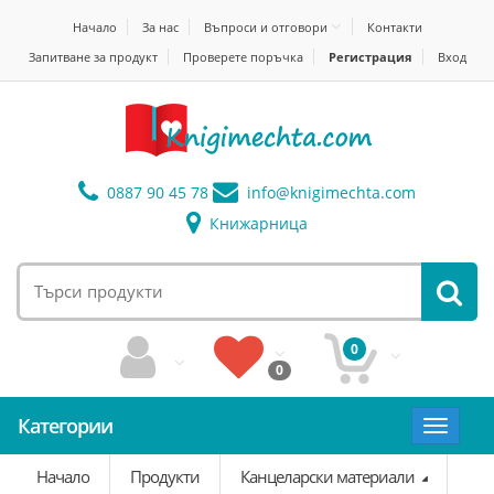
Начало
За нас
Въпроси и отговори
Контакти
Запитване за продукт
Проверете поръчка
Регистрация
Вход
0887 90 45 78
info@
knigimechta.com
Книжарница
0
0
Категории
Toggle
navigat
Начало
Продукти
Канцеларски материали