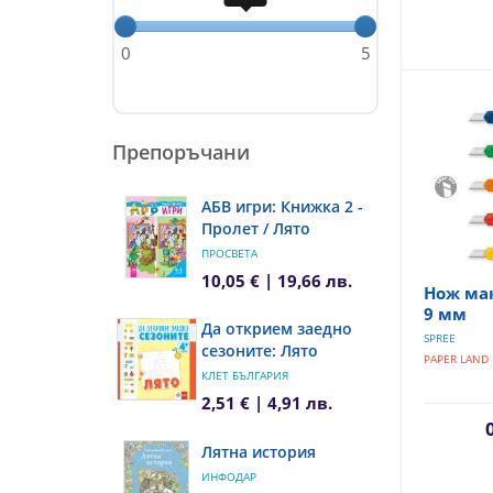
0
5
Препоръчани
АБВ игри: Книжка 2 -
Пролет / Лято
ПРОСВЕТА
10,05 € | 19,66 лв.
Нож мак
9 мм
Да открием заедно
SPREE
сезоните: Лято
PAPER LAND
КЛЕТ БЪЛГАРИЯ
2,51 € | 4,91 лв.
Лятна история
ИНФОДАР