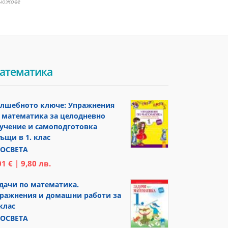
 ножове
атематика
лшебното ключе: Упражнения
 математика за целодневно
учение и самоподготовка
ъщи в 1. клас
ОСВЕТА
01 € | 9,80 лв.
дачи по математика.
ражнения и домашни работи за
 клас
ОСВЕТА