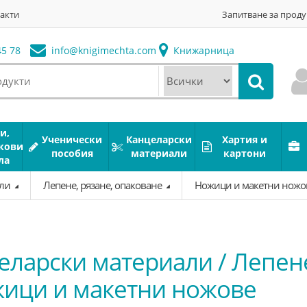
акти
Запитване за проду
5 78
info@
knigimechta.com
Книжарница
и,
Ученически
Канцеларски
Хартия и
кови
пособия
материали
картони
ла
али
Лепене, рязане, опаковане
Ножици и макетни нож
еларски материали / Лепене
жици и макетни ножове