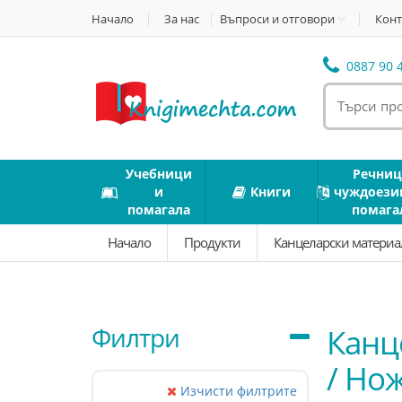
Начало
За нас
Въпроси и отговори
Конт
0887 90 4
Учебници
Речниц
и
Книги
чуждоези
помагала
помага
Начало
Продукти
Канцеларски матери
Филтри
Канц
/ Но
Изчисти филтрите