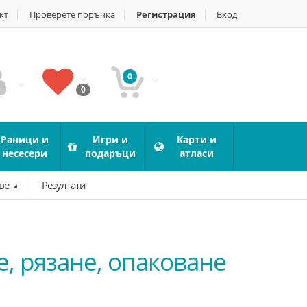
кт
Проверете поръчка
Регистрация
Вход
0
0
Раници и
Игри и
Карти и
несесери
подаръци
атласи
ове
Резултати
, рязане, опаковане