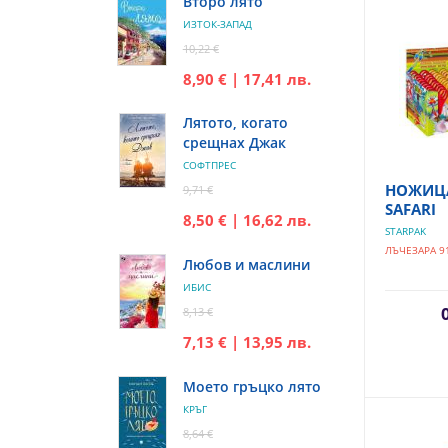
Второ лято
ИЗТОК-ЗАПАД
10,22 €
8,90 € | 17,41 лв.
Лятото, когато
срещнах Джак
СОФТПРЕС
НОЖИЦА
9,71 €
SAFARI
8,50 € | 16,62 лв.
STARPAK
ЛЪЧЕЗАРА 9
Любов и маслини
ИБИС
8,13 €
7,13 € | 13,95 лв.
Моето гръцко лято
КРЪГ
8,64 €