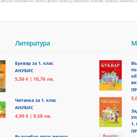
: лепила опаковъчни ленти фолио ножици макетни ножове, ножици макетни
Литература
М
Буквар за 1. клас
Въ
по
АНУБИС
об
5,50 € | 10,76 лв.
вк
ПР
5,
Читанка за 1. клас
АНУБИС
За
4,90 € | 9,58 лв.
Уп
1.
ПР
Вълшебно лято: весела