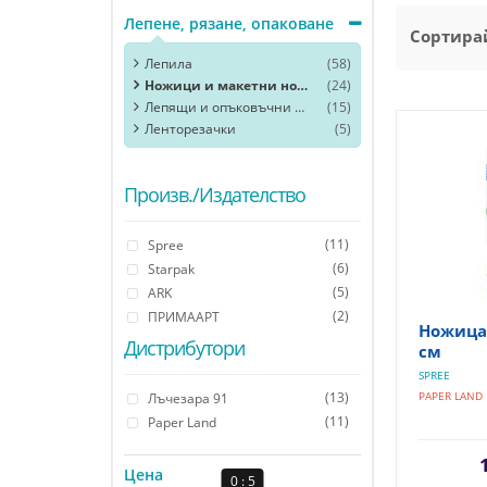
Лепене, рязане, опаковане
Сортирай
Лепила
(58)
Ножици и макетни ножове
(24)
Лепящи и опъковъчни ленти, фолио
(15)
Ленторезачки
(5)
Произв./Издателство
(11)
Spree
(6)
Starpak
(5)
ARK
(2)
ПРИМААРТ
Ножица 
Дистрибутори
см
SPREE
(13)
PAPER LAND
Лъчезара 91
(11)
Paper Land
Цена
0 : 5