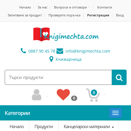
Начало
За нас
Въпроси и отговори
Контакти
Запитване за продукт
Проверете поръчка
Регистрация
Вход
0887 90 45 78
info@
knigimechta.com
Книжарница
0
0
Категории
Toggle
navigat
Начало
Продукти
Канцеларски материали