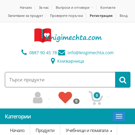
Начало
За нас
Въпроси и отговори
Контакти
Запитване за продукт
Проверете поръчка
Регистрация
Вход
0887 90 45 78
info@
knigimechta.com
Книжарница
0
0
Категории
Toggle
navigat
Начало
Продукти
Учебници и помагала