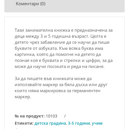
Коментари (0)
Тази занимателна книжка е предназначена за
деца между 3 и 5 годишна възраст. Целта е
детето чрез забавление да се научи да пише
буквите от азбуката. Към всяка буква има
картинка, която да помогне на детето да
познае коя е буквата и стрелки и цифри, за да
може да научи посоката и реда на писане.
За да пишете във книжката може да
използвайте маркер за бяла дъска или друг
които няма маркировка за перманентен
маркер.
№ на продукт:
10103
/
Етикети:
детска градина
,
3-5 години
,
учим