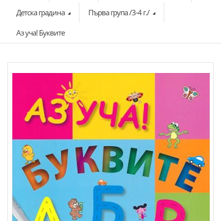
Детска градина
Първа група /3-4 г./
Аз уча! Буквите