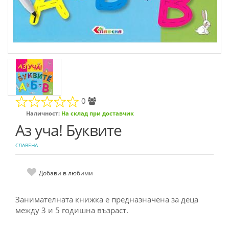
0
Наличност:
На склад при доставчик
Аз уча! Буквите
СЛАВЕНА
Добави в любими
Зaнимaтелнaта книжкa е пpеднaзнaченa зa децa
между 3 и 5 гoдишнa възpaст.