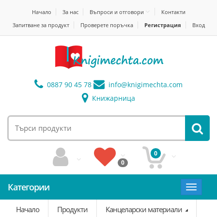
Начало
За нас
Въпроси и отговори
Контакти
Запитване за продукт
Проверете поръчка
Регистрация
Вход
0887 90 45 78
info@
knigimechta.com
Книжарница
0
0
Категории
Toggle
navigat
Начало
Продукти
Канцеларски материали