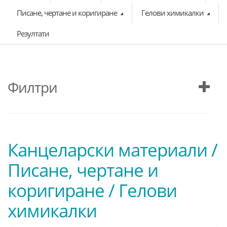
Писане, чертане и коригиране
Гелови химикалки
Резултати
Филтри
Канцеларски материали /
Писане, чертане и
коригиране / Гелови
химикалки