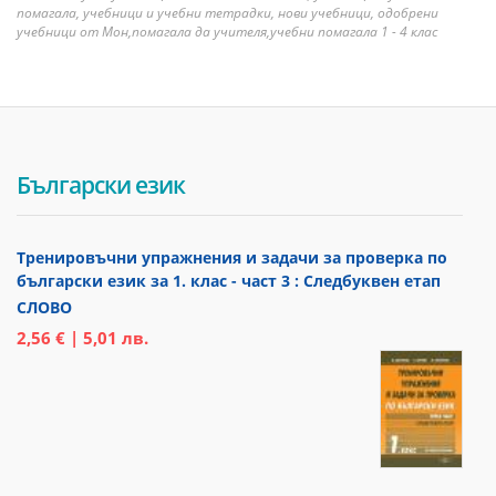
помагала, учебници и учебни тетрадки, нови учебници, одобрени
учебници от Мон,помагала да учителя,учебни помагала 1 - 4 клас
Български език
Тренировъчни упражнения и задачи за проверка по
български език за 1. клас - част 3 : Следбуквен етап
СЛОВО
2,56 € | 5,01 лв.