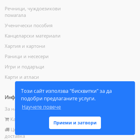
Речници, чуждоезикови
помагала
Ученически пособия
Канцеларски материали
Хартия и картони
Раници и несесери
Игри и подаръци
Карти и атласи
Този сайт използва "бисквитки" за да
Информация
подобри предлаганите услуги.
Научете повече
За нас
Как да поръчам
Приеми и затвори
Цени и начини за
доставка