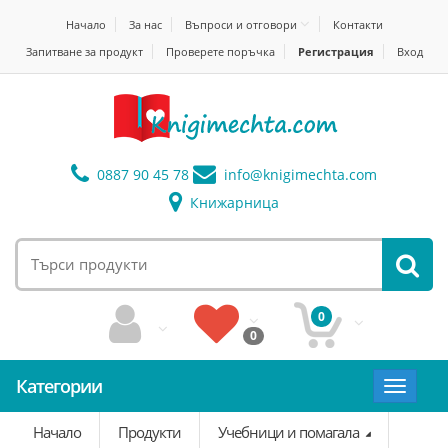
Начало
За нас
Въпроси и отговори
Контакти
Запитване за продукт
Проверете поръчка
Регистрация
Вход
0887 90 45 78
info@
knigimechta.com
Книжарница
0
0
Категории
Toggle
navigat
Начало
Продукти
Учебници и помагала