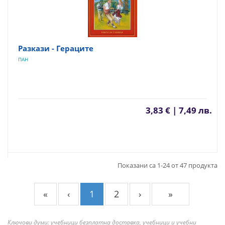
Разкази - Гераците
ПАН
3,83 € | 7,49 лв.
Показани са 1-24 от 47 продукта
«
‹
1
2
›
»
Ключови думи: учебници безплатна доставка, учебници и учебни