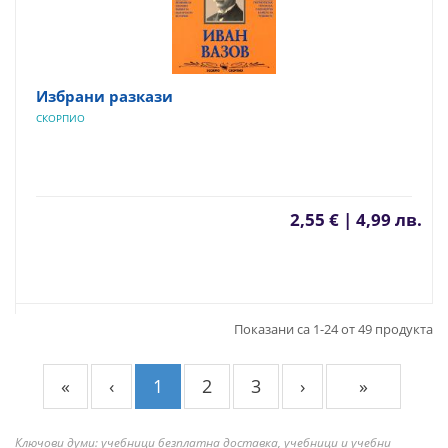
Избрани разкази
СКОРПИО
2,55 € | 4,99 лв.
Показани са 1-24 от 49 продукта
«
‹
1
2
3
›
»
Ключови думи: учебници безплатна доставка, учебници и учебни