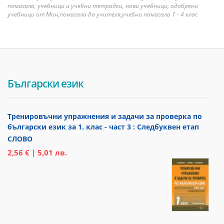
помагала, учебници и учебни тетрадки, нови учебници, одобрени
учебници от Мон,помагала да учителя,учебни помагала 1 - 4 клас
Български език
Тренировъчни упражнения и задачи за проверка по
български език за 1. клас - част 3 : Следбуквен етап
СЛОВО
2,56 € | 5,01 лв.