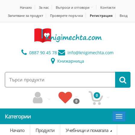
Начало
За нас
Въпроси и отговори
Контакти
Запитване за продукт
Проверете поръчка
Регистрация
Вход
0887 90 45 78
info@
knigimechta.com
Книжарница
0
0
Категории
Toggle
navigat
Начало
Продукти
Учебници и помагала