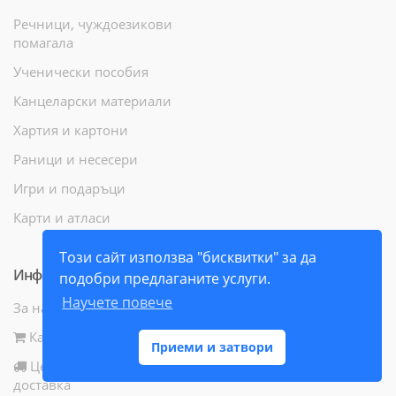
Речници, чуждоезикови
помагала
Ученически пособия
Канцеларски материали
Хартия и картони
Раници и несесери
Игри и подаръци
Карти и атласи
Този сайт използва "бисквитки" за да
Информация
подобри предлаганите услуги.
Научете повече
За нас
Как да поръчам
Приеми и затвори
Цени и начини за
доставка