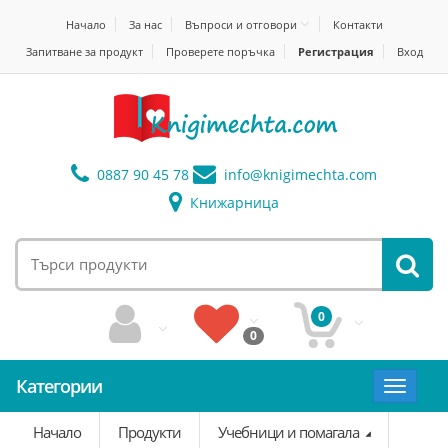
Начало
За нас
Въпроси и отговори
Контакти
Запитване за продукт
Проверете поръчка
Регистрация
Вход
0887 90 45 78
info@
knigimechta.com
Книжарница
0
0
Категории
Toggle
navigat
Начало
Продукти
Учебници и помагала