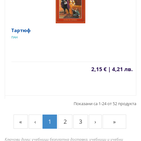
Тартюф
ПАН
2,15 € | 4,21 лв.
Показани са 1-24 от 52 продукта
«
‹
1
2
3
›
»
Ключови думи: учебници безплатна доставка, учебници и учебни