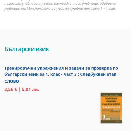
помагала, учебници и учебни тетрадки, нови учебници, одобрени
учебници от Мон,помагала да учителя,учебни помагала 1 - 4 клас
Български език
Тренировъчни упражнения и задачи за проверка по
български език за 1. клас - част 3 : Следбуквен етап
СЛОВО
2,56 € | 5,01 лв.