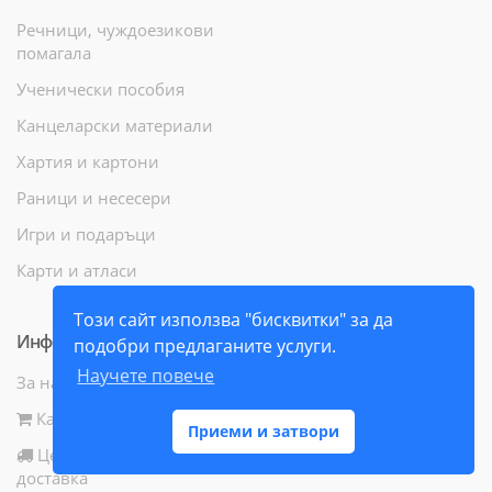
Речници, чуждоезикови
помагала
Ученически пособия
Канцеларски материали
Хартия и картони
Раници и несесери
Игри и подаръци
Карти и атласи
Този сайт използва "бисквитки" за да
Информация
подобри предлаганите услуги.
Научете повече
За нас
Как да поръчам
Приеми и затвори
Цени и начини за
доставка