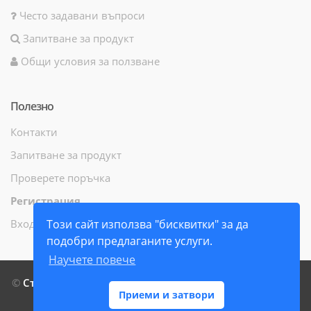
Често задавани въпроси
Запитване за продукт
Общи условия за ползване
Полезно
Контакти
Запитване за продукт
Проверете поръчка
Регистрация
Вход
Този сайт използва "бисквитки" за да
подобри предлаганите услуги.
Научете повече
©
СтамилиБук ЕООД
- Всички права запазени - 2014 г. -
Приеми и затвори
2026 г.