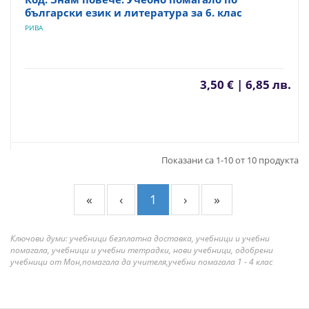
български език и литература за 6. клас
РИВА
3,50 € | 6,85 лв.
Показани са 1-10 от 10 продукта
«
‹
1
›
»
Ключови думи: учебници безплатна доставка, учебници и учебни
помагала, учебници и учебни тетрадки, нови учебници, одобрени
учебници от Мон,помагала да учителя,учебни помагала 1 - 4 клас