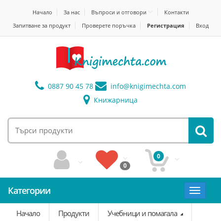
Начало
За нас
Въпроси и отговори
Контакти
Запитване за продукт
Проверете поръчка
Регистрация
Вход
0887 90 45 78
info@
knigimechta.com
Книжарница
0
0
Категории
Toggle
navigat
Начало
Продукти
Учебници и помагала