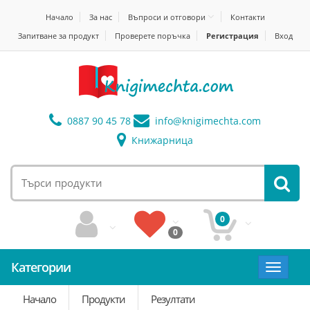
Начало
За нас
Въпроси и отговори
Контакти
Запитване за продукт
Проверете поръчка
Регистрация
Вход
0887 90 45 78
info@
knigimechta.com
Книжарница
0
0
Категории
Toggle
navigat
Начало
Продукти
Резултати