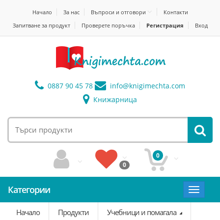
Начало
За нас
Въпроси и отговори
Контакти
Запитване за продукт
Проверете поръчка
Регистрация
Вход
0887 90 45 78
info@
knigimechta.com
Книжарница
0
0
Категории
Toggle
navigat
Начало
Продукти
Учебници и помагала