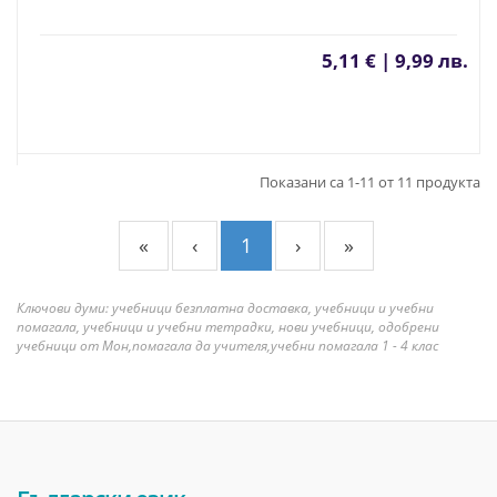
5,11 € | 9,99 лв.
Показани са 1-11 от 11 продукта
«
‹
1
›
»
Ключови думи: учебници безплатна доставка, учебници и учебни
помагала, учебници и учебни тетрадки, нови учебници, одобрени
учебници от Мон,помагала да учителя,учебни помагала 1 - 4 клас