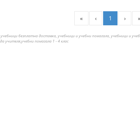
«
‹
1
›
 учебници безплатна доставка, учебници и учебни помагала, учебници и уче
да учителя,учебни помагала 1 - 4 клас