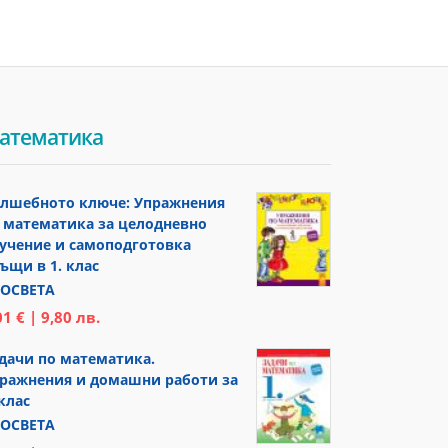
атематика
лшебното ключе: Упражнения
 математика за целодневно
учение и самоподготовка
ъщи в 1. клас
ОСВЕТА
01 € | 9,80 лв.
дачи по математика.
ражнения и домашни работи за
 клас
ОСВЕТА