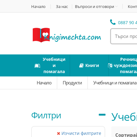
Начало
За нас
Въпроси и отговори
Конт
0887 90 4
Учебници
Речниц
и
Книги
чуждоези
помагала
помага
Начало
Продукти
Учебници и помагал
Филтри
Учеб
Изчисти филтрите
Сортирай