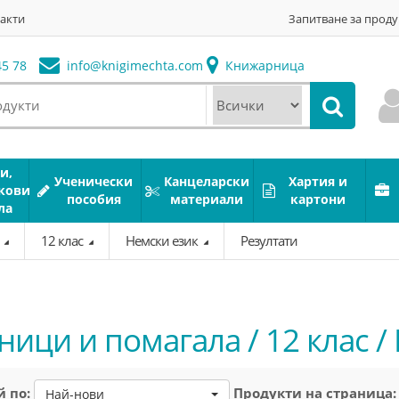
акти
Запитване за проду
5 78
info@
knigimechta.com
Книжарница
и,
Ученически
Канцеларски
Хартия и
кови
пособия
материали
картони
ла
а
12 клас
Немски език
Резултати
ници и помагала / 12 клас /
 по:
Продукти на страница:
Най-нови