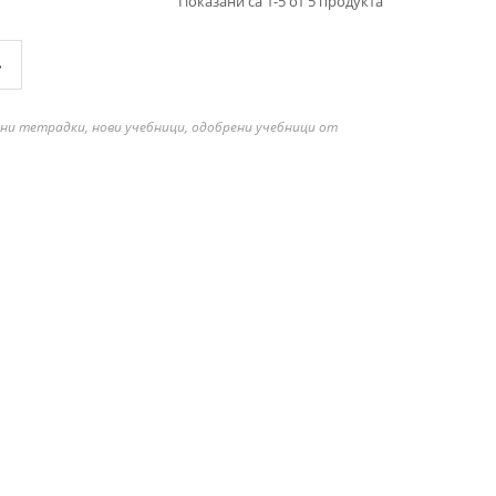
Показани са 1-5 от 5 продукта
»
бни тетрадки, нови учебници, одобрени учебници от