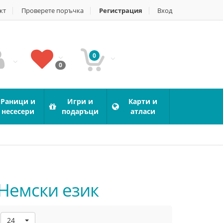
кт
Проверете поръчка
Регистрация
Вход
0
0
Раници и
Игри и
Карти и
несесери
подаръци
атласи
 Немски език
24