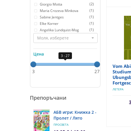
(2)
Giorgio Motta
(1)
Maria Crozeva Minkova
(1)
Sabine Jentges
(1)
Elke Korner
(1)
Angelika Lundquist-Mog
Моля, изберете
Цена
3 : 27
Vom Abi
3
27
Studium
Ubungsb
Fortges
ЛЕТЕРА
Препоръчани
АБВ игри: Книжка 2 -
Пролет / Лято
ПРОСВЕТА