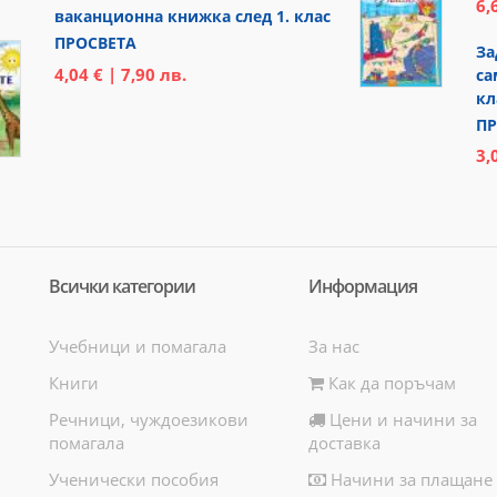
6,
ваканционна книжка след 1. клас
ПРОСВЕТА
За
4,04 € | 7,90 лв.
са
кл
ПР
3,
Всички категории
Информация
Учебници и помагала
За нас
Книги
Как да поръчам
Речници, чуждоезикови
Цени и начини за
помагала
доставка
Ученически пособия
Начини за плащане