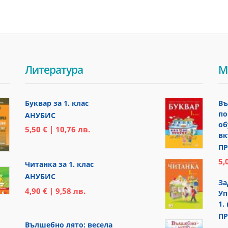
Литература
М
Буквар за 1. клас
Въ
по
АНУБИС
об
5,50 € | 10,76 лв.
вк
ПР
5,
Читанка за 1. клас
АНУБИС
За
4,90 € | 9,58 лв.
Уп
1.
ПР
Вълшебно лято: весела