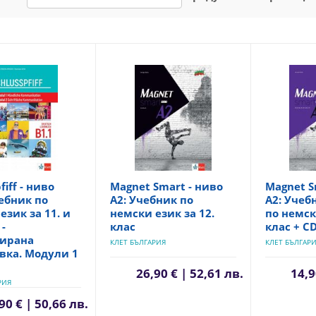
fiff - ниво
Magnet Smart - ниво
Magnet S
чебник по
A2: Учебник по
A2: Учеб
език за 11. и
немски език за 12.
по немск
 -
клас
клас + C
ирана
КЛЕТ БЪЛГАРИЯ
КЛЕТ БЪЛГАР
вка. Модули 1
26,90 € | 52,61 лв.
14,9
РИЯ
90 € | 50,66 лв.