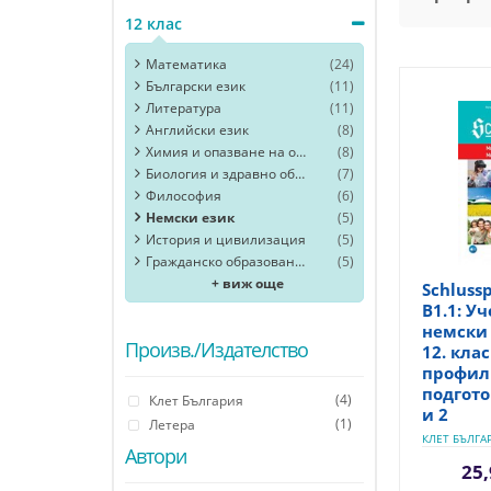
12 клас
Математика
(24)
Български език
(11)
Литература
(11)
Английски език
(8)
Химия и опазване на околната среда
(8)
Биология и здравно образoвание
(7)
Философия
(6)
Немски език
(5)
История и цивилизация
(5)
Гражданско образование
(5)
+ виж още
Schlussp
B1.1: У
немски 
Произв./Издателство
12. клас
профил
подгото
(4)
Клет България
и 2
(1)
Летера
КЛЕТ БЪЛГА
Автори
25,