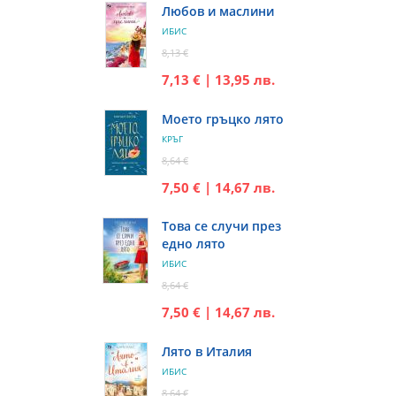
Любов и маслини
ИБИС
8,13 €
7,13 € | 13,95 лв.
Моето гръцко лято
КРЪГ
8,64 €
7,50 € | 14,67 лв.
Това се случи през
едно лято
ИБИС
8,64 €
7,50 € | 14,67 лв.
Лято в Италия
ИБИС
8,64 €