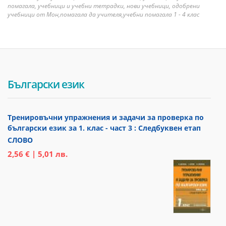
помагала, учебници и учебни тетрадки, нови учебници, одобрени
учебници от Мон,помагала да учителя,учебни помагала 1 - 4 клас
Български език
Тренировъчни упражнения и задачи за проверка по
български език за 1. клас - част 3 : Следбуквен етап
СЛОВО
2,56 € | 5,01 лв.