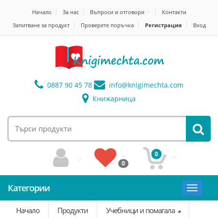
Начало
За нас
Въпроси и отговори
Контакти
Запитване за продукт
Проверете поръчка
Регистрация
Вход
0887 90 45 78
info@
knigimechta.com
Книжарница
0
0
Категории
Toggle
navigat
Начало
Продукти
Учебници и помагала