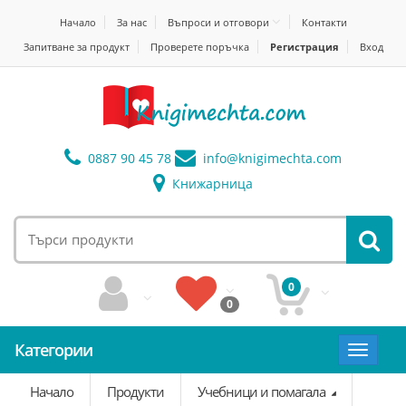
Начало
За нас
Въпроси и отговори
Контакти
Запитване за продукт
Проверете поръчка
Регистрация
Вход
0887 90 45 78
info@
knigimechta.com
Книжарница
0
0
Категории
Toggle
navigat
Начало
Продукти
Учебници и помагала