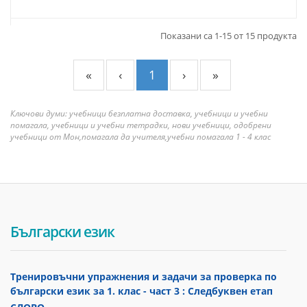
Показани са 1-15 от 15 продукта
«
‹
1
›
»
Ключови думи: учебници безплатна доставка, учебници и учебни
помагала, учебници и учебни тетрадки, нови учебници, одобрени
учебници от Мон,помагала да учителя,учебни помагала 1 - 4 клас
Български език
Тренировъчни упражнения и задачи за проверка по
български език за 1. клас - част 3 : Следбуквен етап