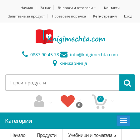
Начало
За нас
Въпроси и отговори
Контакти
Запитване за продукт
Проверете поръчка
Регистрация
Вход
0887 90 45 78
info@
knigimechta.com
Книжарница
0
0
Категории
Toggle
navigat
Начало
Продукти
Учебници и помагала