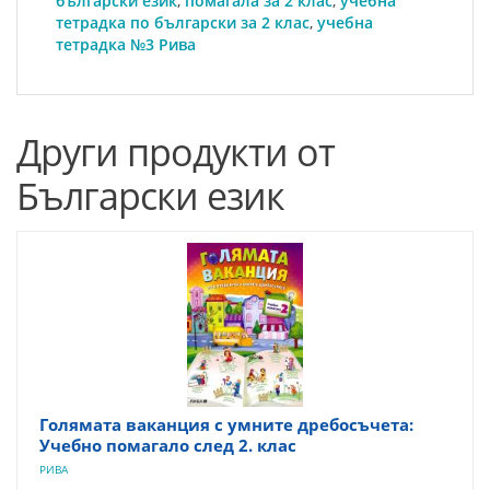
български език
,
помагала за 2 клас
,
учебна
тетрадка по български за 2 клас
,
учебна
тетрадка №3 Рива
Други продукти от
Български език
Голямата ваканция с умните дребосъчета:
Учебно помагало след 2. клас
РИВА