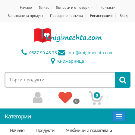
Начало
За нас
Въпроси и отговори
Контакти
Запитване за продукт
Проверете поръчка
Регистрация
Вход
0887 90 45 78
info@
knigimechta.com
Книжарница
0
0
Категории
Toggle
navigat
Начало
Продукти
Учебници и помагала