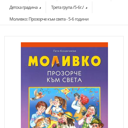
Детска градина
Трета група /5-6г./
Моливко: Прозорче към света - 5-6 години