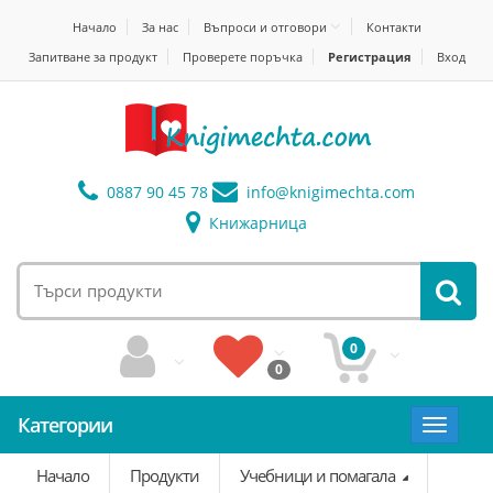
Начало
За нас
Въпроси и отговори
Контакти
Запитване за продукт
Проверете поръчка
Регистрация
Вход
0887 90 45 78
info@
knigimechta.com
Книжарница
0
0
Категории
Toggle
navigat
Начало
Продукти
Учебници и помагала