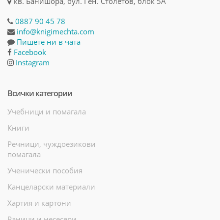
кв. Банишора, бул. Ген. Столетов, блок 5А
0887 90 45 78
info@knigimechta.com
Пишете ни в чата
Facebook
Instagram
Всички категории
Учебници и помагала
Книги
Речници, чуждоезикови
помагала
Ученически пособия
Канцеларски материали
Хартия и картони
Раници и несесери