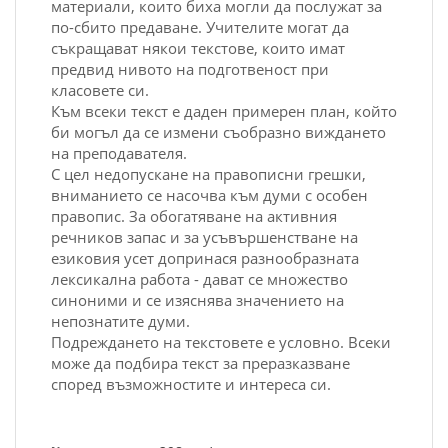
материали, които биха могли да послужат за
по-сбито предаване. Учителите могат да
съкращават някои текстове, които имат
предвид нивото на подготвеност при
класовете си.
Към всеки текст е даден примерен план, който
би могъл да се измени съобразно виждането
на преподавателя.
С цел недопускане на правописни грешки,
вниманието се насочва към думи с особен
правопис. За обогатяване на активния
речников запас и за усъвършенстване на
езиковия усет допринася разнообразната
лексикална работа - дават се множество
синоними и се изяснява значението на
непознатите думи.
Подреждането на текстовете е условно. Всеки
може да подбира текст за преразказване
според възможностите и интереса си.