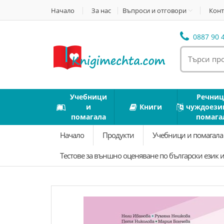
Начало
За нас
Въпроси и отговори
Конт
0887 90 4
Учебници
Речниц
и
Книги
чуждоези
помагала
помага
Начало
Продукти
Учебници и помагал
Тестове за външно оценяване по български език и 