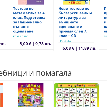
Тестове по
Нови тестове по
П
.
математика за 4.
български език и
п
клас. Подготовка
литература за
п
за Национално
външното
и
външно
оценяване и
к
оценяване
приема след 7.
о
клас + CD
КОАЛА ПРЕС
РЕ
ПРОСВЕТА
 лв.
5,00 € | 9,78 лв.
6,08 € | 11,89 лв.
чебници и помагала