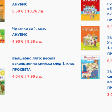
по
АНУБИС
об
5,50 € | 10,76 лв.
вк
ПР
5,
Читанка за 1. клас
АНУБИС
За
4,90 € | 9,58 лв.
Уп
1.
ПР
Вълшебно лято: весела
6,
ваканционна книжка след 1. клас
ПРОСВЕТА
За
4,04 € | 7,90 лв.
са
кл
ПР
3,