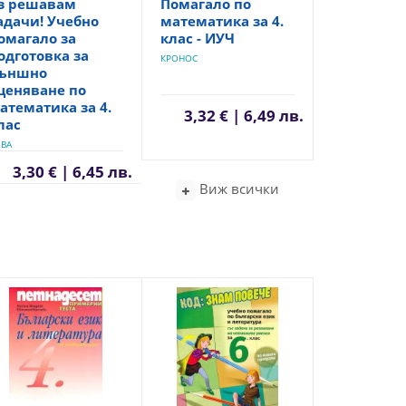
з решавам
Помагало по
адачи! Учебно
математика за 4.
омагало за
клас - ИУЧ
одготовка за
КРОНОС
ъншно
ценяване по
атематика за 4.
3,32 € | 6,49 лв.
лас
ВА
3,30 € | 6,45 лв.
Виж всички