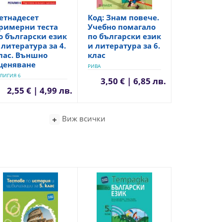
етнадесет
Код: Знам повече.
римерни теста
Учебно помагало
о български език
по български език
 литература за 4.
и литература за 6.
лас. Външно
клас
ценяване
РИВА
ЛИГИЯ 6
3,50 € | 6,85 лв.
2,55 € | 4,99 лв.
Виж всички