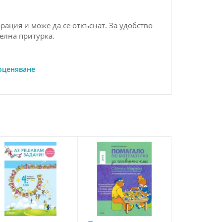
рация и може да се откъснат. За удобство
делна притурка.
оценяване