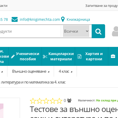
акти
Запитване за проду
5 78
info@
knigimechta.com
Книжарница
и,
Ученически
Канцеларски
Хартия и
кови
пособия
материали
картони
ла
а
Външно оценяване
4 клас
литература и по математика за 4. клас
0
Наличност:
На склад при
Тестове за външно оце