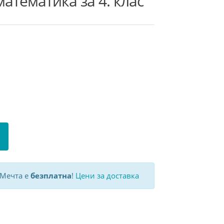
математика за 4. клас
 Мечта е
безплатна
!
Цени за доставка