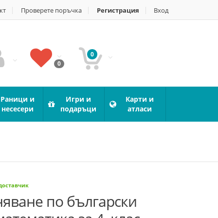
кт
Проверете поръчка
Регистрация
Вход
0
0
Раници и
Игри и
Карти и
несесери
подаръци
атласи
 доставчик
няване по български