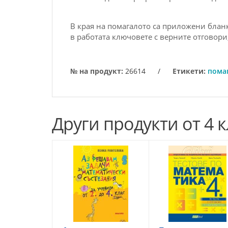
В края на помагалото са приложени бланки
в работата ключовете с верните отговори
№ на продукт:
26614
/
Етикети:
пома
Други продукти от 4 к