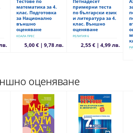
Тестове по
Петнадесет
А
.
математика за 4.
примерни теста
з
клас. Подготовка
по български език
п
за Национално
и литература за 4.
п
външно
клас. Външно
в
оценяване
оценяване
о
м
КОАЛА ПРЕС
РЕЛИГИЯ 6
к
 лв.
5,00 € | 9,78 лв.
2,55 € | 4,99 лв.
РИ
ъншно оценяване