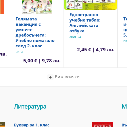
Едностранно
Голямата
Т
учебно табло:
ваканция с
и
Английската
умните
ц
азбука
дребосъчета:
5
АВИС 24
Учебно помагало
ПР
след 2. клас
2,45 € | 4,79 лв.
РИВА
 лв.
5,00 € | 9,78 лв.
Виж всички
Литература
М
Буквар за 1. клас
Въ