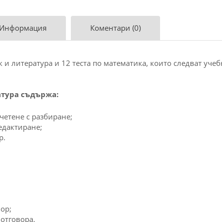
 Информация
Коментари (0)
 и литература и 12 теста по математика, които следват учебн
атура съдържа:
четене с разбиране;
редактиране;
р.
ор;
отговора.