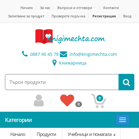
Начало
За нас
Въпроси и отговори
Контакти
Запитване за продукт
Проверете поръчка
Регистрация
Вход
0887 90 45 78
info@
knigimechta.com
Книжарница
0
0
Категории
Toggle
navigat
Начало
Продукти
Учебници и помагала