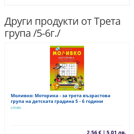
Други продукти от Трета
група /5-6г./
Моливко: Моторика - за трета възрастова
група на детската градина 5 - 6 години
СЛОВО
2,56 € | 5,01 лв.