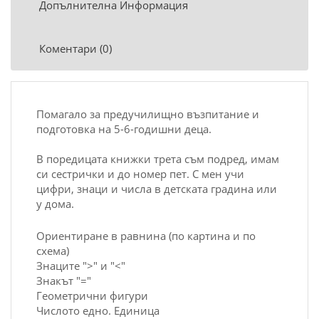
Допълнителна Информация
Коментари (0)
Помагало за предучилищно възпитание и
подготовка на
5-6
-годишни деца.
В поредицата книжки трета съм подред, имам
си сестрички и до номер
пет
. С мен учи
цифри, знаци и числа в детската градина или
у дома.
Ориентиране в равнина (по картина и по
схема)
Знаците ">" и "<"
Знакът "="
Геометрични фигури
Числото едно. Единица