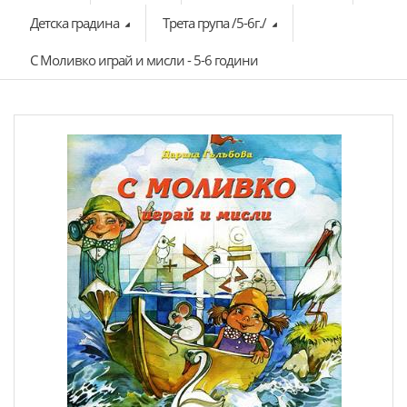
Детска градина
Трета група /5-6г./
С Моливко играй и мисли - 5-6 години