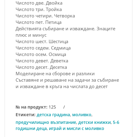
Числото две. Двойка
Числото три. Тройка
Числото четири. Четворка
Числото пет. Петица
Действията събиране и изваждане. Знаците
плюс и минус
Числото шест. Шестица
Числото седем. Седмица
Числото осем. Осмица
Числото девет. Деветка
Числото десет. Десетка
Моделиране на сборове и разлики
Съставяне и решаване на задачи за събиране
и изваждане в кръга на числата до десет
№ на продукт:
125
/
Етикети:
детска градина
,
моливко
,
предучилищно възпитание
,
детски книжки
,
5-6
годишни деца
,
играй и мисли с моливко