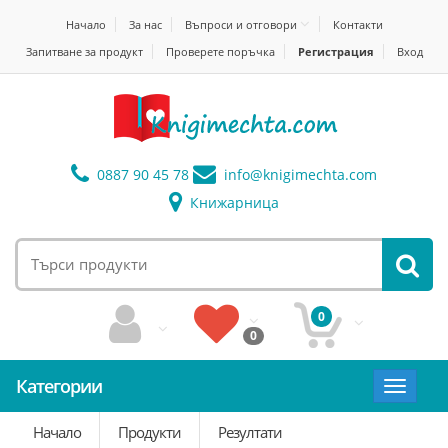
Начало
За нас
Въпроси и отговори
Контакти
Запитване за продукт
Проверете поръчка
Регистрация
Вход
0887 90 45 78
info@
knigimechta.com
Книжарница
0
0
Категории
Toggle
navigat
Начало
Продукти
Резултати