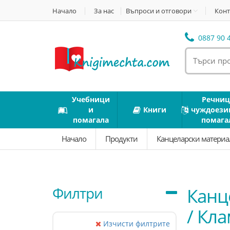
Начало
За нас
Въпроси и отговори
Конт
0887 90 4
Учебници
Речниц
и
Книги
чуждоези
помагала
помага
Начало
Продукти
Канцеларски матери
Филтри
Канц
/ Кл
Изчисти филтрите