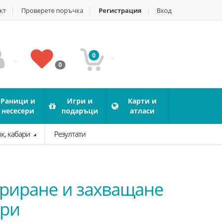
кт
Проверете поръчка
Регистрация
Вход
0
0
Раници и
Игри и
Карти и
несесери
подаръци
атласи
ик, кабари
Резултати
ориране и захващане
ари