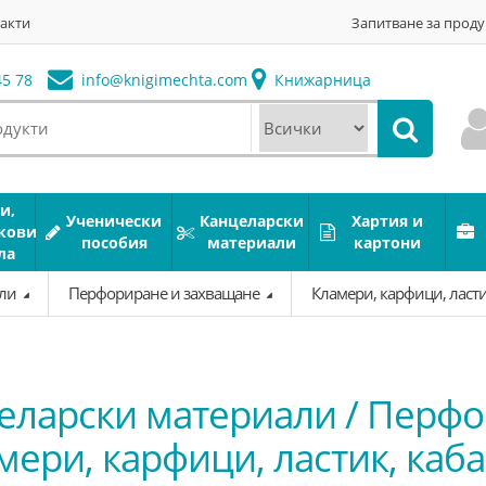
акти
Запитване за проду
5 78
info@
knigimechta.com
Книжарница
и,
Ученически
Канцеларски
Хартия и
кови
пособия
материали
картони
ла
али
Перфориране и захващане
Кламери, карфици, ласт
еларски материали / Перф
амери, карфици, ластик, каб