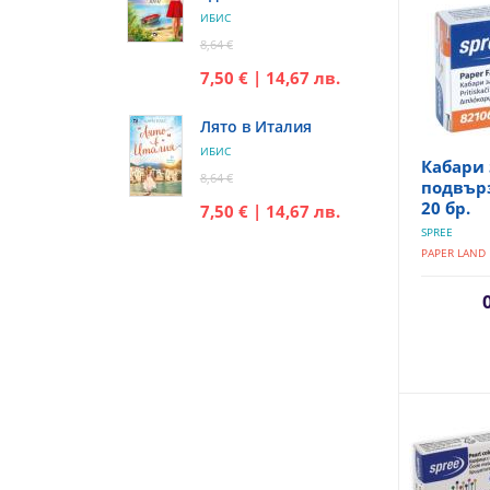
ИБИС
8,64 €
7,50 € | 14,67 лв.
Лято в Италия
ИБИС
Кабари 
8,64 €
подвърз
20 бр.
7,50 € | 14,67 лв.
SPREE
PAPER LAND