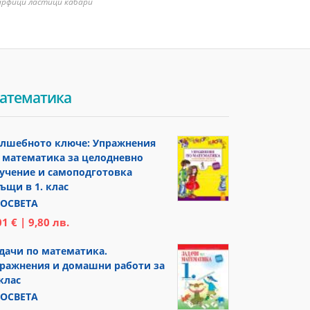
арфици ластици кабари
атематика
лшебното ключе: Упражнения
 математика за целодневно
учение и самоподготовка
ъщи в 1. клас
ОСВЕТА
01 € | 9,80 лв.
дачи по математика.
ражнения и домашни работи за
 клас
ОСВЕТА