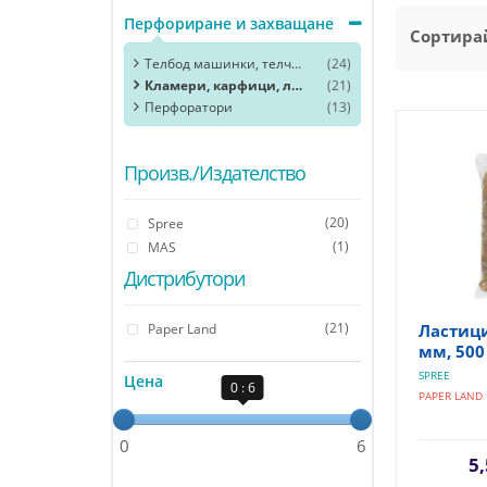
Перфориране и захващане
Сортирай
Телбод машинки, телчета
(24)
Кламери, карфици, ластик, кабари
(21)
Перфоратори
(13)
Произв./Издателство
(20)
Spree
(1)
MAS
Дистрибутори
(21)
Paper Land
Ластици
мм, 500
SPREE
Цена
0 : 6
PAPER LAND
0
6
5,