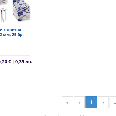
и с цветна
2 мм, 25 бр.
0,20 € | 0,39 лв.
«
‹
1
›