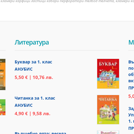
: кламери карфици ластици кабари перфоратори телбод телчета, кламери к
Литература
М
Буквар за 1. клас
Въ
по
АНУБИС
об
5,50 € | 10,76 лв.
вк
ПР
5,
Читанка за 1. клас
АНУБИС
За
4,90 € | 9,58 лв.
Уп
1.
ПР
Вълшебно лято: весела