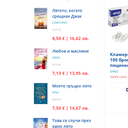
Лятото, когато
срещнах Джак
СОФТПРЕС
9,71 €
8,50 € | 16,62 лв.
Любов и маслини
Кламери
ИБИС
100 бро
8,13 €
поцинк
SPREE
7,13 € | 13,95 лв.
PAPER LAND
Моето гръцко лято
КРЪГ
8,64 €
7,50 € | 14,67 лв.
Това се случи през
едно лято