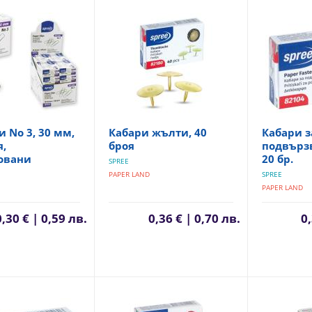
 No 3, 30 мм,
Кабари жълти, 40
Кабари з
я,
броя
подвързв
овани
20 бр.
SPREE
PAPER LAND
SPREE
PAPER LAND
0,30 € | 0,59 лв.
0,36 € | 0,70 лв.
0,