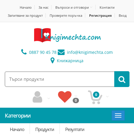
Начало
За нас
Въпроси и отговори
Контакти
Запитване за продукт
Проверете поръчка
Регистрация
Вход
0887 90 45 78
info@
knigimechta.com
Книжарница
0
0
Категории
Toggle
navigat
Начало
Продукти
Резултати