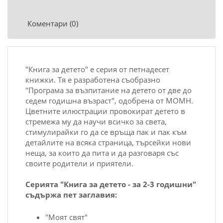
Коментари (0)
"Книга за детето" е серия от петнадесет
книжки. Тя е разработена съобразно
"Програма за възпитание на детето от две до
седем годишна възраст", одобрена от МОМН.
Цветните илюстрации провокират детето в
стремежа му да научи всичко за света,
стимулирайки го да се връща пак и пак към
детайлите на всяка страница, търсейки нови
неща, за които да пита и да разговаря със
своите родители и приятели.
Серията "Книга за детето - за 2-3 годишни"
съдържа пет заглавия:
"Моят свят"