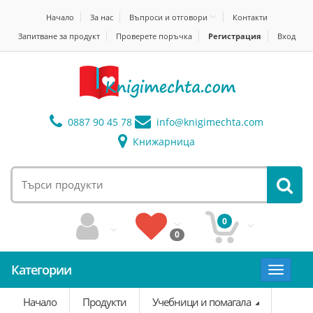
Начало
За нас
Въпроси и отговори
Контакти
Запитване за продукт
Проверете поръчка
Регистрация
Вход
0887 90 45 78
info@
knigimechta.com
Книжарница
0
0
Категории
Toggle
navigat
Начало
Продукти
Учебници и помагала